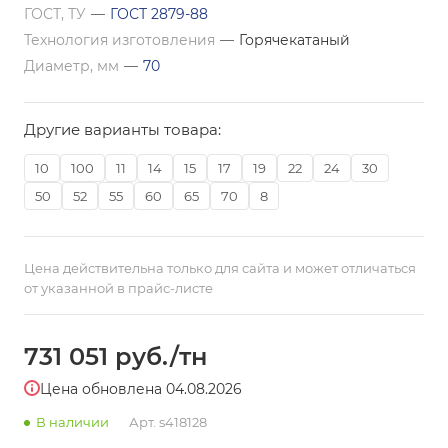
ГОСТ, ТУ
—
ГОСТ 2879-88
Технология изготовления
—
Горячекатаный
Диаметр, мм
—
70
Другие варианты товара:
10
100
11
14
15
17
19
22
24
30
50
52
55
60
65
70
8
Цена действительна только для сайта и может отличаться
от указанной в прайс-листе
731 051
руб.
/тн
Цена обновлена 04.08.2026
В наличии
Арт.
s418128