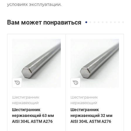
условиях эксплуатации.
Вам может понравиться
и
Сплав / Марка стали
Сплав / Марка стали
AISI 304L
20Х23Н18
ГОСТ, ТУ
ГОСТ, ТУ
ASTM A276
ГОСТ 2879-88
Технология
Технология
изготовления
изготовления
Горячекатаный
Горячекатаный
Диаметр, мм
Диаметр, мм
32
19
Шестигранник
Шестигранник
Ш
нержавеющий
нержавеющий
Шестигранник
Шестигранник
нержавеющий 63 мм
нержавеющий 32 мм
AISI 304L ASTM A276
AISI 304L ASTM A276
2