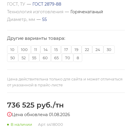
ГОСТ, ТУ
—
ГОСТ 2879-88
Технология изготовления
—
Горячекатаный
Диаметр, мм
—
55
Другие варианты товара:
10
100
11
14
15
17
19
22
24
30
50
52
55
60
65
70
8
Цена действительна только для сайта и может отличаться
от указанной в прайс-листе
736 525
руб.
/тн
Цена обновлена 01.08.2026
В наличии
Арт.
s418000