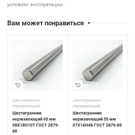
условиях эксплуатации.
Вам может понравиться
и
Сплав / Марка стали
Сплав / Марка стали
07Х16Н4Б
ЭП56
ГОСТ, ТУ
ГОСТ, ТУ
ГОСТ 2879-88
ГОСТ 2879-88
Технология
Технология
изготовления
изготовления
Горячекатаный
Горячекатаный
Диаметр, мм
Диаметр, мм
55
10
Шестигранник
Шестигранник
Ш
нержавеющий
нержавеющий
Шестигранник
Шестигранник
нержавеющий 60 мм
нержавеющий 55 мм
08Х18Н10Т ГОСТ 2879-
07Х16Н4Б ГОСТ 2879-88
Э
88