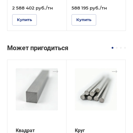
2 588 402
руб.
/тн
588 195
руб.
/тн
6
Купить
Купить
Может пригодиться
Квадрат
Круг