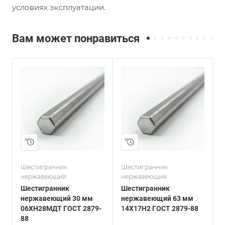
условиях эксплуатации.
Вам может понравиться
и
Сплав / Марка стали
Сплав / Марка стали
14Х17Н2
30х13
ГОСТ, ТУ
ГОСТ, ТУ
ГОСТ 2879-88
ГОСТ 2879-88
Технология
Технология
изготовления
изготовления
Горячекатаный
Горячекатаный
Диаметр, мм
Диаметр, мм
63
75
Шестигранник
Шестигранник
Ш
нержавеющий
нержавеющий
Шестигранник
Шестигранник
нержавеющий 30 мм
нержавеющий 63 мм
06ХН28МДТ ГОСТ 2879-
14Х17Н2 ГОСТ 2879-88
3
88