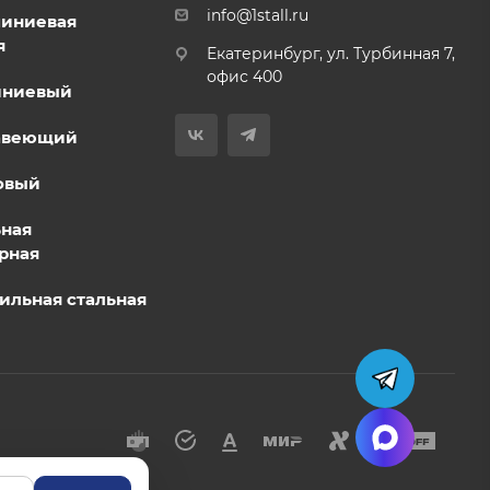
info@1stall.ru
миниевая
я
Екатеринбург, ул. Турбинная 7,
офис 400
иниевый
авеющий
овый
ьная
рная
ильная стальная