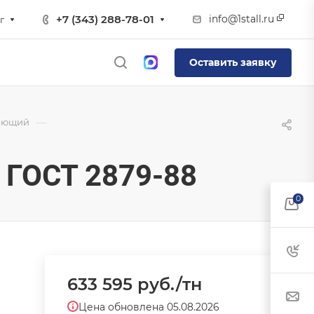
info@1stall.ru
+7 (343) 288-78-01
г
Оставить заявку
—
еющий
 ГОСТ 2879-88
0
633 595
руб.
/тн
Цена обновлена 05.08.2026