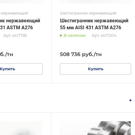
 нержавеющий
Шестигранник нержавеющий
ник нержавеющий
Шестигранник нержавеющий
431 ASTM A276
55 мм AISI 431 ASTM A276
Арт.
s417156
В наличии
Арт.
s417204
б.
/тн
508 736
руб.
/тн
Купить
Купить