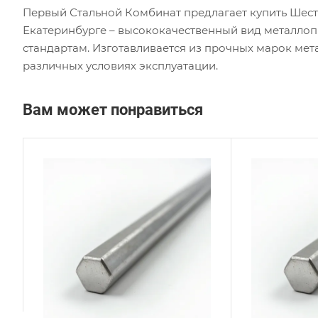
Первый Стальной Комбинат предлагает купить Шест
Екатеринбурге – высококачественный вид металло
стандартам. Изготавливается из прочных марок мет
различных условиях эксплуатации.
Вам может понравиться
Сплав / Марка стали
Сплав
AISI 431
AISI 
ГОСТ, ТУ
ГОСТ,
ASTM A276
ASTM
Технология изготовления
Техно
Горячекатаный
Горя
Диаметр, мм
Диаме
30
55