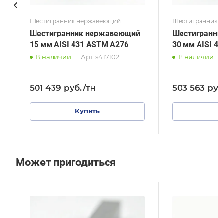
Шестигранник нержавеющий
Шестигранник
Шестигранник нержавеющий
Шестигран
15 мм AISI 431 ASTM A276
30 мм AISI 
В наличии
Арт.
s417102
В наличии
501 439
руб.
/тн
503 563
ру
Купить
Может пригодиться