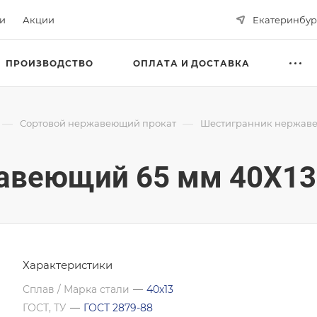
ьи
Акции
Екатеринбур
ПРОИЗВОДСТВО
ОПЛАТА И ДОСТАВКА
—
—
Сортовой нержавеющий прокат
Шестигранник нержав
авеющий 65 мм 40Х13
Характеристики
Сплав / Марка стали
—
40х13
ГОСТ, ТУ
—
ГОСТ 2879-88