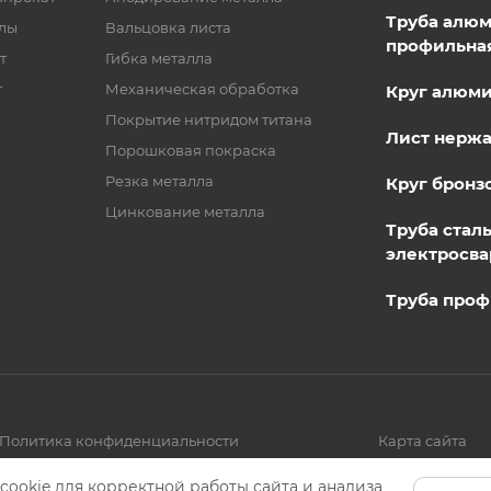
Труба алю
лы
Вальцовка листа
профильна
т
Гибка металла
т
Механическая обработка
Круг алюм
Покрытие нитридом титана
Лист нерж
Порошковая покраска
Резка металла
Круг бронз
Цинкование металла
Труба стал
электросва
Труба проф
Политика конфиденциальности
Карта сайта
cookie для корректной работы сайта и анализа