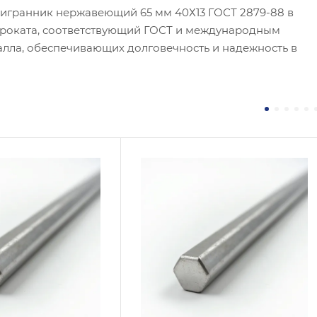
игранник нержавеющий 65 мм 40Х13 ГОСТ 2879-88 в
проката, соответствующий ГОСТ и международным
алла, обеспечивающих долговечность и надежность в
 / Марка стали
Сплав / Марка стали
431
10Х17Н13М2Т
 ТУ
ГОСТ, ТУ
 A276
ГОСТ 2879-88
логия изготовления
Технология изготовления
чекатаный
Горячекатаный
тр, мм
Диаметр, мм
36