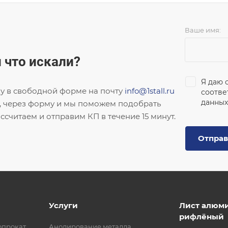
Ваше имя:
 что искали?
Я даю 
ку в свободной форме на почту
info@1stall.ru
соотве
данных
, через форму и мы поможем подобрать
ссчитаем и отправим КП в течение 15 минут.
Отправ
Услуги
Лист алюм
рифлёный
опрокат
Анодирование металла