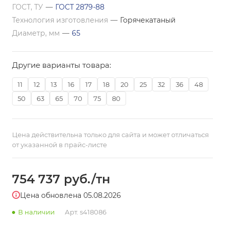
ГОСТ, ТУ
—
ГОСТ 2879-88
Технология изготовления
—
Горячекатаный
Диаметр, мм
—
65
Другие варианты товара:
11
12
13
16
17
18
20
25
32
36
48
50
63
65
70
75
80
Цена действительна только для сайта и может отличаться
от указанной в прайс-листе
754 737
руб.
/тн
Цена обновлена 05.08.2026
В наличии
Арт.
s418086