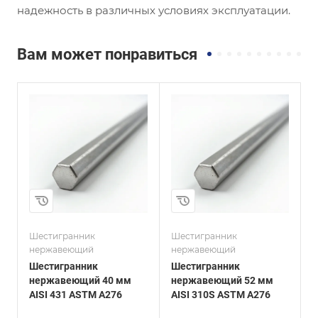
надежность в различных условиях эксплуатации.
Вам может понравиться
и
Сплав / Марка стали
Сплав / Марка стали
AISI 310S
17Х18Н9
ГОСТ, ТУ
ГОСТ, ТУ
ASTM A276
ГОСТ 2879-88
Технология
Технология
изготовления
изготовления
Горячекатаный
Горячекатаный
Диаметр, мм
Диаметр, мм
52
25
Шестигранник
Шестигранник
Ш
нержавеющий
нержавеющий
Шестигранник
Шестигранник
нержавеющий 40 мм
нержавеющий 52 мм
AISI 431 ASTM A276
AISI 310S ASTM A276
1