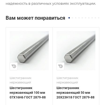
надежность в различных условиях эксплуатации.
Вам может понравиться
и
Сплав / Марка стали
Сплав / Марка стали
20Х23Н18
AISI 310S
ГОСТ, ТУ
ГОСТ, ТУ
ГОСТ 2879-88
ASTM A276
Технология
Технология
изготовления
изготовления
Горячекатаный
Горячекатаный
Диаметр, мм
Диаметр, мм
50
22
Шестигранник
Шестигранник
Ш
нержавеющий
нержавеющий
Шестигранник
Шестигранник
нержавеющий 100 мм
нержавеющий 50 мм
07Х16Н6 ГОСТ 2879-88
20Х23Н18 ГОСТ 2879-88
A