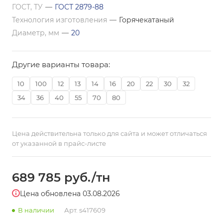
ГОСТ, ТУ
—
ГОСТ 2879-88
Технология изготовления
—
Горячекатаный
Диаметр, мм
—
20
Другие варианты товара:
10
100
12
13
14
16
20
22
30
32
34
36
40
55
70
80
Цена действительна только для сайта и может отличаться
от указанной в прайс-листе
689 785
руб.
/тн
Цена обновлена 03.08.2026
В наличии
Арт.
s417609