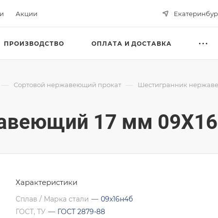
ьи
Акции
Екатеринбур
ПРОИЗВОДСТВО
ОПЛАТА И ДОСТАВКА
—
—
Сортовой нержавеющий прокат
Шестигранник нержав
авеющий 17 мм 09Х16
Характеристики
Сплав / Марка стали
—
09х16н4б
ГОСТ, ТУ
—
ГОСТ 2879-88