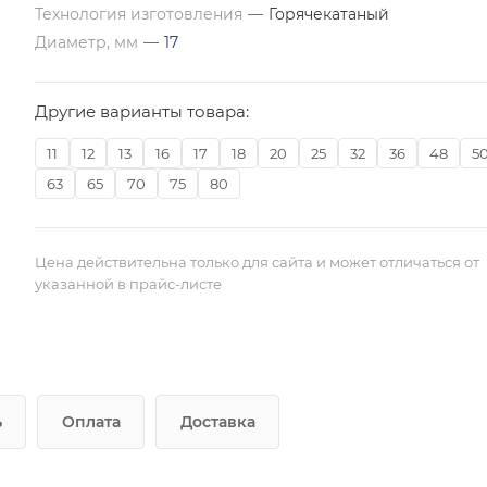
Технология изготовления
—
Горячекатаный
Диаметр, мм
—
17
Другие варианты товара:
11
12
13
16
17
18
20
25
32
36
48
5
63
65
70
75
80
Цена действительна только для сайта и может отличаться от
указанной в прайс-листе
ь
Оплата
Доставка