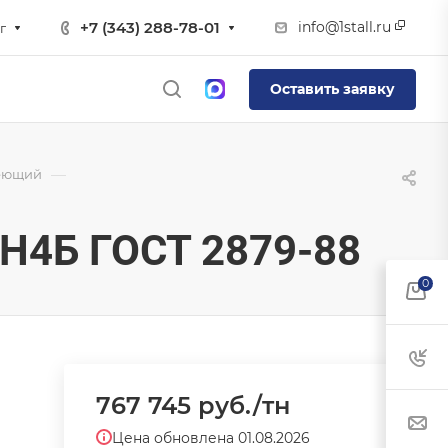
info@1stall.ru
+7 (343) 288-78-01
г
Оставить заявку
—
еющий
Н4Б ГОСТ 2879-88
0
767 745
руб.
/тн
Цена обновлена 01.08.2026