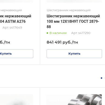
 нержавеющий
Шестигранник нержавеющий
ник нержавеющий
Шестигранник нержавеющий
304 ASTM A276
100 мм 12Х18Н9Т ГОСТ 2879-
88
Арт.
s417649
В наличии
Арт.
s417290
б.
/тн
841 491
руб.
/тн
Купить
Купить