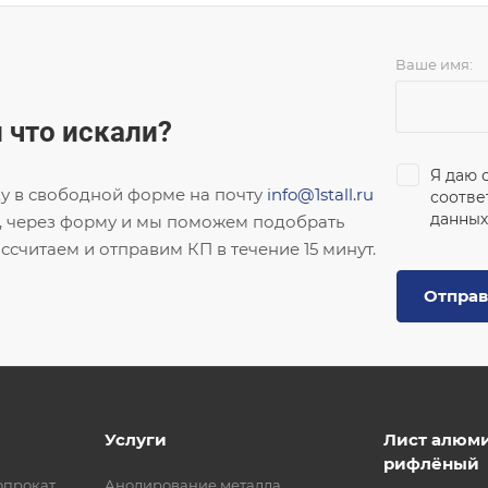
Ваше имя:
 что искали?
Я даю 
ку в свободной форме на почту
info@1stall.ru
соотве
данных
, через форму и мы поможем подобрать
ссчитаем и отправим КП в течение 15 минут.
Отправ
Услуги
Лист алюм
рифлёный
опрокат
Анодирование металла