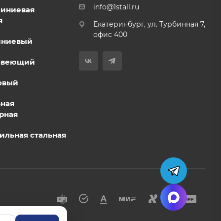
info@1stall.ru
миниевая
я
Екатеринбург, ул. Турбинная 7,
офис 400
иниевый
авеющий
овый
ьная
рная
ильная стальная