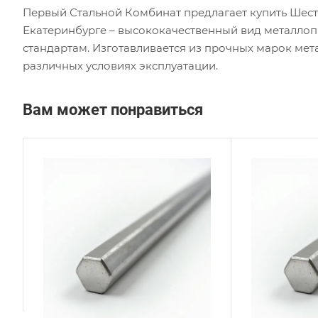
Первый Стальной Комбинат предлагает купить Шес
Екатеринбурге – высококачественный вид металло
стандартам. Изготавливается из прочных марок мет
различных условиях эксплуатации.
Вам может понравиться
Сплав / Марка стали
Сплав
AISI 304
12Х1
ГОСТ, ТУ
ГОСТ,
ASTM A276
ГОСТ
Технология изготовления
Техно
Горячекатаный
Горя
Диаметр, мм
Диаме
22
100