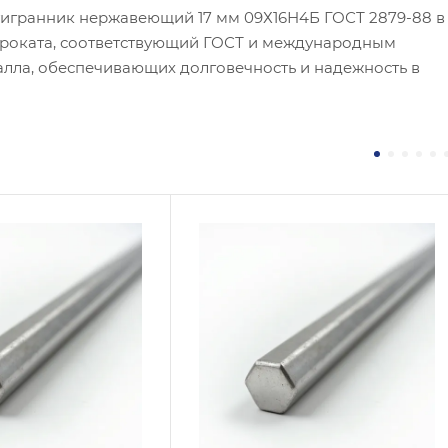
тигранник нержавеющий 17 мм 09Х16Н4Б ГОСТ 2879-88 в
проката, соответствующий ГОСТ и международным
алла, обеспечивающих долговечность и надежность в
 / Марка стали
Сплав / Марка стали
8Н9Т
08Х17Н13М2
 ТУ
ГОСТ, ТУ
 2879-88
ГОСТ 2879-88
логия изготовления
Технология изготовления
чекатаный
Горячекатаный
тр, мм
Диаметр, мм
50