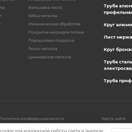
Труба алю
лы
Вальцовка листа
профильна
т
Гибка металла
т
Механическая обработка
Круг алюм
Покрытие нитридом титана
Лист нерж
Порошковая покраска
Резка металла
Круг бронз
Цинкование металла
Труба стал
электросва
Труба проф
Политика конфиденциальности
Карта сайта
cookie для корректной работы сайта и анализа