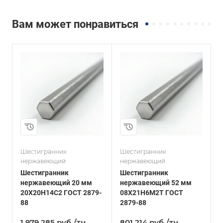
Вам может понравиться
и
Сплав / Марка стали
Сплав / Марка стали
08Х21Н6М2Т
12Х18Н9Т
ГОСТ, ТУ
ГОСТ, ТУ
ГОСТ 2879-88
ГОСТ 2879-88
Технология
Технология
изготовления
изготовления
Горячекатаный
Горячекатаный
Диаметр, мм
Диаметр, мм
52
75
Шестигранник
Шестигранник
Ш
нержавеющий
нержавеющий
Шестигранник
Шестигранник
нержавеющий 20 мм
нержавеющий 52 мм
20Х20Н14С2 ГОСТ 2879-
08Х21Н6М2Т ГОСТ
1
88
2879-88
1 979 285
руб.
/тн
801 214
руб.
/тн