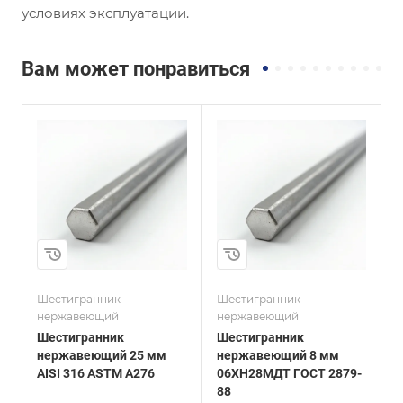
условиях эксплуатации.
Вам может понравиться
и
Сплав / Марка стали
Сплав / Марка стали
06ХН28МДТ
07Х16Н4Б
ГОСТ, ТУ
ГОСТ, ТУ
ГОСТ 2879-88
ГОСТ 2879-88
Технология
Технология
изготовления
изготовления
Горячекатаный
Горячекатаный
Диаметр, мм
Диаметр, мм
8
70
Шестигранник
Шестигранник
Ш
нержавеющий
нержавеющий
Шестигранник
Шестигранник
нержавеющий 25 мм
нержавеющий 8 мм
AISI 316 ASTM A276
06ХН28МДТ ГОСТ 2879-
0
88