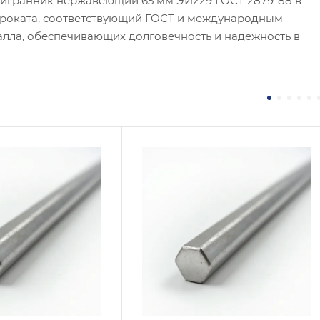
тигранник нержавеющий 65 мм ЭИ229 ГОСТ 2879-88 в
проката, соответствующий ГОСТ и международным
алла, обеспечивающих долговечность и надежность в
 / Марка стали
Сплав / Марка стали
904L
08Х17Н13М2
 ТУ
ГОСТ, ТУ
 A276
ГОСТ 2879-88
логия изготовления
Технология изготовления
чекатаный
Горячекатаный
тр, мм
Диаметр, мм
30