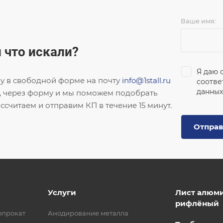
Ваше имя:
 что искали?
Я даю 
ку в свободной форме на почту
info@1stall.ru
соотве
данных
, через форму и мы поможем подобрать
ссчитаем и отправим КП в течение 15 минут.
Отправ
Услуги
Лист алюм
рифлёный
опрокат
Анодирование металла