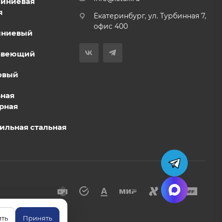
миниевая
я
Екатеринбург, ул. Турбинная 7,
офис 400
иниевый
авеющий
овый
ьная
рная
ильная стальная
ть
Принять