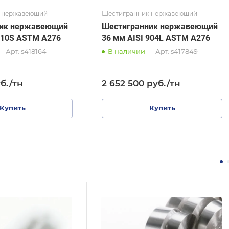
 нержавеющий
Шестигранник нержавеющий
ник нержавеющий
Шестигранник нержавеющий
310S ASTM A276
36 мм AISI 904L ASTM A276
Арт.
s418164
В наличии
Арт.
s417849
б.
/тн
2 652 500
руб.
/тн
Купить
Купить