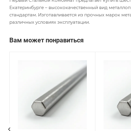
Первый Стальной Комбинат предлагает купить Шес
Екатеринбурге – высококачественный вид металло
стандартам. Изготавливается из прочных марок мет
различных условиях эксплуатации.
Вам может понравиться
Сплав / Марка стали
Сплав
AISI 310S
AISI 
ГОСТ, ТУ
ГОСТ,
ASTM A276
ASTM
Технология изготовления
Техно
Горячекатаный
Горя
Диаметр, мм
Диаме
75
36