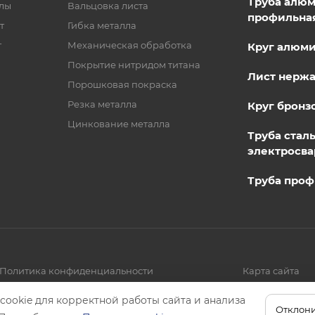
Труба алю
лы
Вальцовка листа
профильна
т
Гибка металла
т
Механическая обработка
Круг алюм
Покрытие нитридом титана
Лист нерж
Порошковая покраска
Резка металла
Круг бронз
Цинкование металла
Труба стал
электросва
Труба проф
Политика конфиденциальности
Карта сайта
cookie для корректной работы сайта и анализа
Отклони