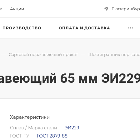
ьи
Акции
Екатеринбур
ПРОИЗВОДСТВО
ОПЛАТА И ДОСТАВКА
—
—
Сортовой нержавеющий прокат
Шестигранник нержав
авеющий 65 мм ЭИ229
Характеристики
Сплав / Марка стали
—
ЭИ229
ГОСТ, ТУ
—
ГОСТ 2879-88