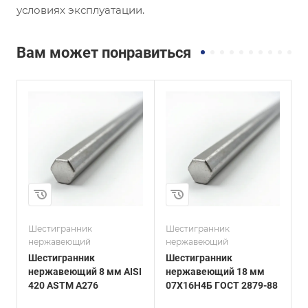
условиях эксплуатации.
Вам может понравиться
и
Сплав / Марка стали
Сплав / Марка стали
07Х16Н4Б
07Х16Н6
ГОСТ, ТУ
ГОСТ, ТУ
ГОСТ 2879-88
ГОСТ 2879-88
Технология
Технология
изготовления
изготовления
Горячекатаный
Горячекатаный
Диаметр, мм
Диаметр, мм
18
60
Шестигранник
Шестигранник
Ш
нержавеющий
нержавеющий
Шестигранник
Шестигранник
нержавеющий 8 мм AISI
нержавеющий 18 мм
420 ASTM A276
07Х16Н4Б ГОСТ 2879-88
0