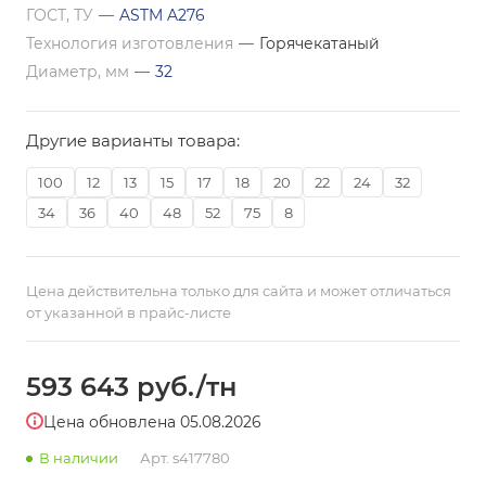
ГОСТ, ТУ
—
ASTM A276
Технология изготовления
—
Горячекатаный
Диаметр, мм
—
32
Другие варианты товара:
100
12
13
15
17
18
20
22
24
32
34
36
40
48
52
75
8
Цена действительна только для сайта и может отличаться
от указанной в прайс-листе
593 643
руб.
/тн
Цена обновлена 05.08.2026
В наличии
Арт.
s417780