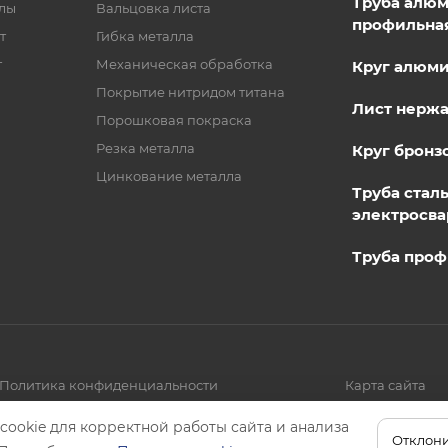
Труба алю
лы
Вальцовка листа
профильна
т
Гибка металла
т
Механическая обработка
Круг алюм
Покрытие нитридом титана
Лист нерж
Порошковая покраска
Резка металла
Круг бронз
Цинкование металла
Труба стал
электросва
Труба проф
Политика конфиденциальности
Карта сайта
cookie для корректной работы сайта и анализа
Отклони