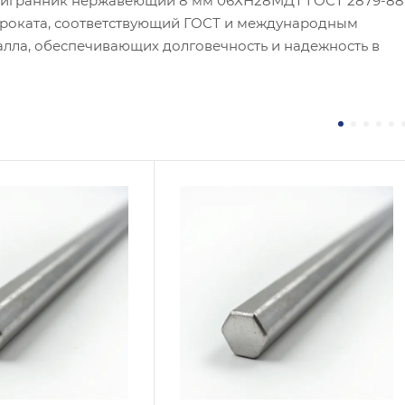
тигранник нержавеющий 8 мм 06ХН28МДТ ГОСТ 2879-88
проката, соответствующий ГОСТ и международным
алла, обеспечивающих долговечность и надежность в
 / Марка стали
Сплав / Марка стали
6
20Х20Н14С2
 ТУ
ГОСТ, ТУ
 2879-88
ГОСТ 2879-88
логия изготовления
Технология изготовления
чекатаный
Горячекатаный
тр, мм
Диаметр, мм
8