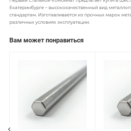
Первый Стальной Комбинат предлагает купить Шес
Екатеринбурге – высококачественный вид металло
стандартам. Изготавливается из прочных марок мет
различных условиях эксплуатации.
Вам может понравиться
Сплав / Марка стали
Сплав
15Х18Н12С4ТЮ
ЭП5
ГОСТ, ТУ
ГОСТ,
ГОСТ 2879-88
ГОСТ
Технология изготовления
Техно
Горячекатаный
Горя
Диаметр, мм
Диаме
52
63