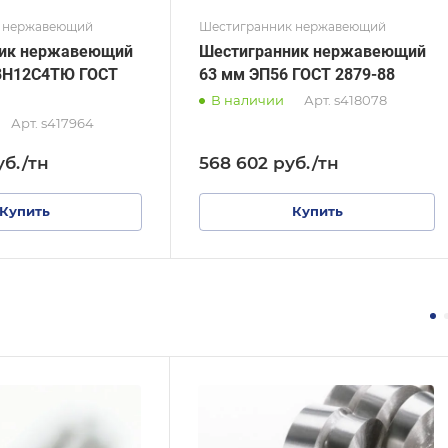
 нержавеющий
Шестигранник нержавеющий
ник нержавеющий
Шестигранник нержавеющий
8Н12С4ТЮ ГОСТ
63 мм ЭП56 ГОСТ 2879-88
В наличии
Арт.
s418078
Арт.
s417964
уб.
/тн
568 602
руб.
/тн
Купить
Купить