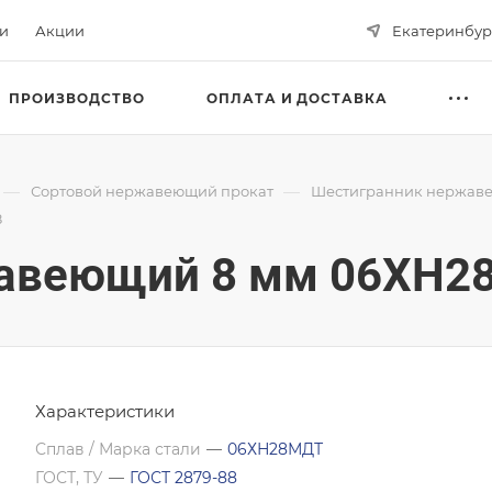
ьи
Акции
Екатеринбур
ПРОИЗВОДСТВО
ОПЛАТА И ДОСТАВКА
—
—
Сортовой нержавеющий прокат
Шестигранник нержав
8
авеющий 8 мм 06ХН28
Характеристики
Сплав / Марка стали
—
06ХН28МДТ
ГОСТ, ТУ
—
ГОСТ 2879-88