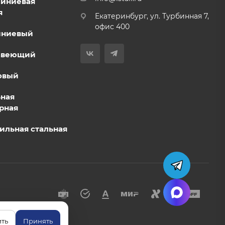
миниевая
я
Екатеринбург, ул. Турбинная 7,
офис 400
иниевый
авеющий
овый
ьная
рная
ильная стальная
ть
Принять