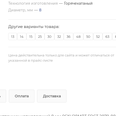
Технология изготовления
—
Горячекатаный
Диаметр, мм
—
8
Другие варианты товара:
13
14
15
25
30
32
36
48
50
52
63
Цена действительна только для сайта и может отличаться от
указанной в прайс-листе
ь
Оплата
Доставка