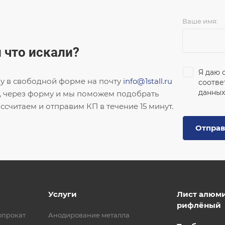
Ваше имя:
 что искали?
Я даю 
ку в свободной форме на почту
info@1stall.ru
соотве
данных
, через форму и мы поможем подобрать
ссчитаем и отправим КП в течение 15 минут.
Отправ
Услуги
Лист алюм
рифлёный
опрокат
Анодирование металла