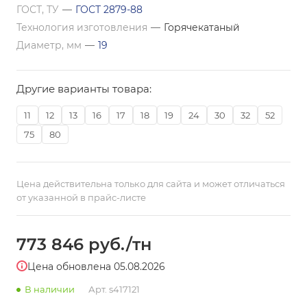
ГОСТ, ТУ
—
ГОСТ 2879-88
Технология изготовления
—
Горячекатаный
Диаметр, мм
—
19
Другие варианты товара:
11
12
13
16
17
18
19
24
30
32
52
75
80
Цена действительна только для сайта и может отличаться
от указанной в прайс-листе
773 846
руб.
/тн
Цена обновлена 05.08.2026
В наличии
Арт.
s417121