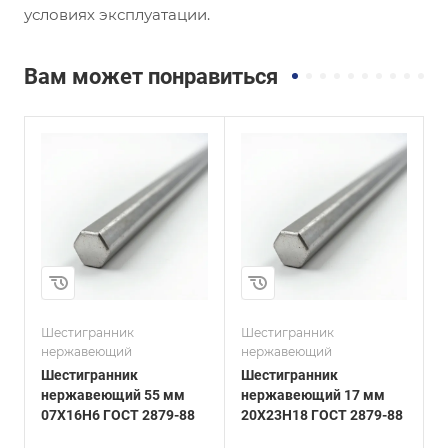
условиях эксплуатации.
Вам может понравиться
и
Сплав / Марка стали
Сплав / Марка стали
20Х23Н18
20х13
ГОСТ, ТУ
ГОСТ, ТУ
ГОСТ 2879-88
ГОСТ 2879-88
Технология
Технология
изготовления
изготовления
Горячекатаный
Горячекатаный
Диаметр, мм
Диаметр, мм
17
60
Шестигранник
Шестигранник
Ш
нержавеющий
нержавеющий
Шестигранник
Шестигранник
нержавеющий 55 мм
нержавеющий 17 мм
07Х16Н6 ГОСТ 2879-88
20Х23Н18 ГОСТ 2879-88
2