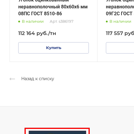
неравнополочный 80х60х6 мм
неравнопол
08ПС ГОСТ 8510-86
09Г2С ГОСТ 
В наличии
Арт.
s386197
В наличии
112 164
руб.
/тн
117 557
руб
Купить
Назад к списку