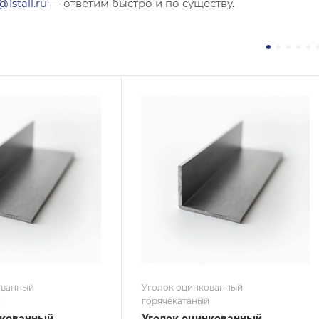
@1stall.ru
— ответим быстро и по существу.
ние
Сечение
ополочный
Неравнополочный
а, мм
Высота, мм
50
на, мм
Толщина, мм
8
 / Марка стали
Сплав / Марка стали
С255
 ТУ
ГОСТ, ТУ
 8509-93
ГОСТ 8510-86
ытие
Покрытие
кованное
Оцинкованное
ованный
Уголок оцинкованный
й
горячекатаный
нкованный
Уголок оцинкованный