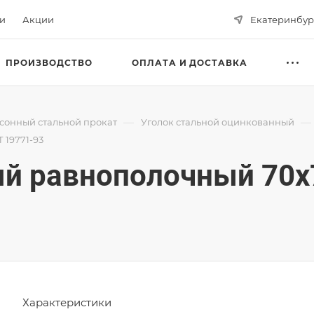
ьи
Акции
Екатеринбур
ПРОИЗВОДСТВО
ОПЛАТА И ДОСТАВКА
—
—
сонный стальной прокат
Уголок стальной оцинкованный
 19771-93
й равнополочный 70х
Характеристики