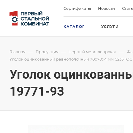
Сертификаты
Новости
Стат
КАТАЛОГ
УСЛУГИ
—
—
—
Главная
Продукция
Черный металлопрокат
Фа
Уголок оцинкованный равнополочный 70х70х4 мм С235 ГОСТ
Уголок оцинкованны
19771-93