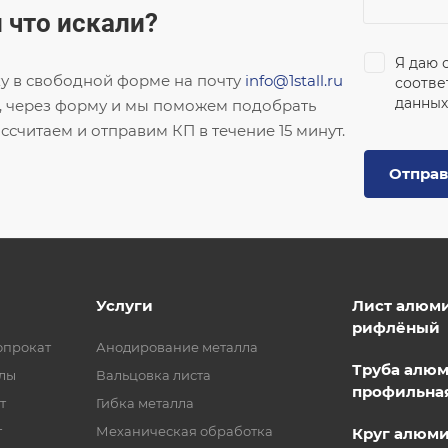
 что искали?
Я даю 
ку в свободной форме на почту
info@1stall.ru
соотве
данных
, через форму и мы поможем подобрать
ссчитаем и отправим КП в течение 15 минут.
Отправ
Услуги
Лист алюм
рифлёный
опрокат
Анодирование металла
Труба алю
лы
Вальцовка листа
профильна
т
Гибка металла
т
Механическая обработка
Круг алюм