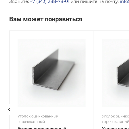
Звоните:
+7 (343) 288-78-01
или пишите на почту:
info
Вам может понравиться
Сечение
Сече
Неравнополочный
Равн
Высота, мм
Высот
50
70
Толщина, мм
Толщи
7
6
Сплав / Марка стали
Сплав
09Г2С
С255
ГОСТ, ТУ
ГОСТ,
ГОСТ 8510-86
ГОСТ
Покрытие
Покр
Оцинкованное
Оцин
Уголок оцинкованный
Уголок оцинк
горячекатаный
горячекатаны
Уголок оцинкованный
Уголок оци