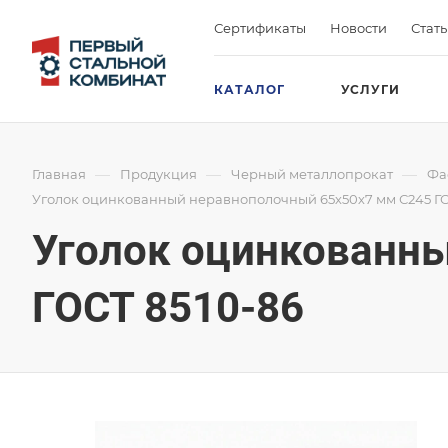
Сертификаты
Новости
Стат
КАТАЛОГ
УСЛУГИ
—
—
—
Главная
Продукция
Черный металлопрокат
Фа
Уголок оцинкованный неравнополочный 65х50х7 мм С245 ГО
Уголок оцинкованн
ГОСТ 8510-86