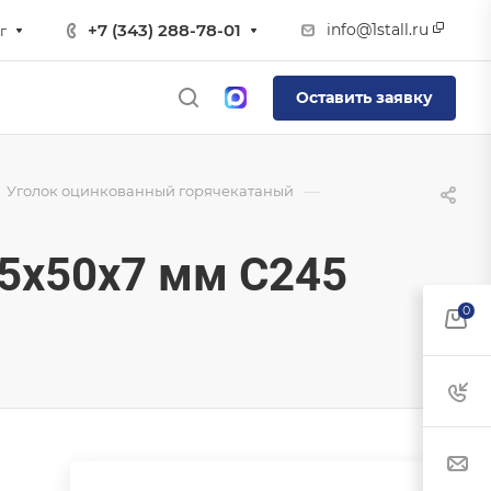
info@1stall.ru
+7 (343) 288-78-01
г
Оставить заявку
—
Уголок оцинкованный горячекатаный
5х50х7 мм С245
0