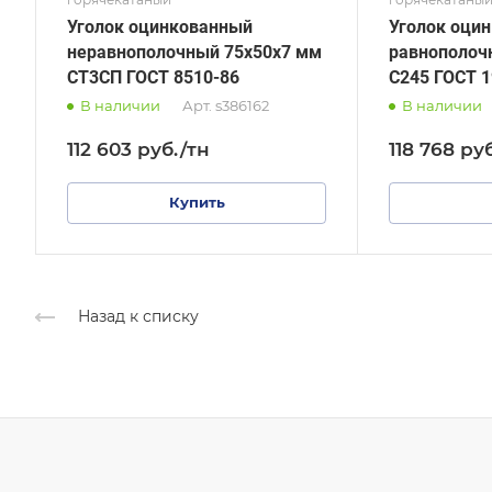
Уголок оцинкованный
Уголок оци
неравнополочный 75х50х7 мм
равнополоч
СТ3СП ГОСТ 8510-86
С245 ГОСТ 1
В наличии
Арт.
s386162
В наличии
112 603
руб.
/тн
118 768
ру
Купить
Назад к списку