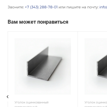
Звоните:
+7 (343) 288-78-01
или пишите на почту:
info
Вам может понравиться
Сечение
Сече
Равнополочный
Равн
Высота, мм
Высот
120
250
Толщина, мм
Толщи
5
35
Сплав / Марка стали
Сплав
С245
СТ3
ГОСТ, ТУ
ГОСТ,
ГОСТ 19771-93
ГОСТ
Покрытие
Покр
Оцинкованное
Оцин
Уголок оцинкованный
Уголок оцинк
горячекатаный
горячекатаны