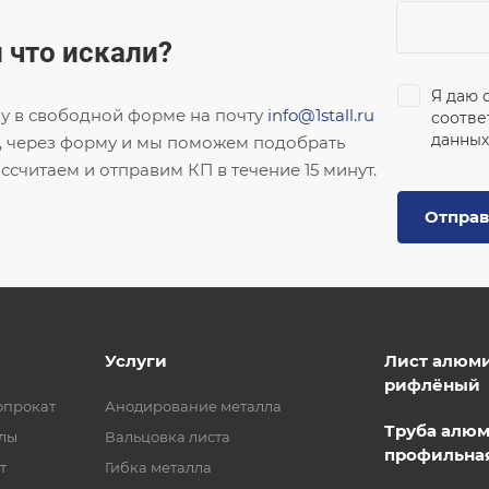
 что искали?
Я даю 
ку в свободной форме на почту
info@1stall.ru
соотве
данных
, через форму и мы поможем подобрать
ссчитаем и отправим КП в течение 15 минут.
Отправ
Услуги
Лист алюм
рифлёный
опрокат
Анодирование металла
Труба алю
лы
Вальцовка листа
профильна
т
Гибка металла