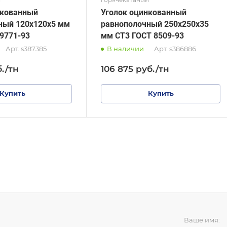
нкованный
Уголок оцинкованный
ный 120х120х5 мм
равнополочный 250х250х35
9771-93
мм СТ3 ГОСТ 8509-93
Арт.
s387385
В наличии
Арт.
s386886
б.
/тн
106 875
руб.
/тн
Купить
Купить
Ваше имя: