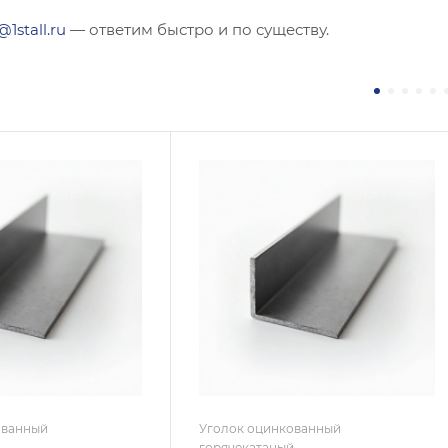
@1stall.ru
— ответим быстро и по существу.
ние
Сечение
ополочный
Неравнополочный
а, мм
Высота, мм
100
на, мм
Толщина, мм
14
 / Марка стали
Сплав / Марка стали
С255
 ТУ
ГОСТ, ТУ
 8509-93
ГОСТ 8510-86
ытие
Покрытие
кованное
Оцинкованное
ованный
Уголок оцинкованный
й
горячекатаный