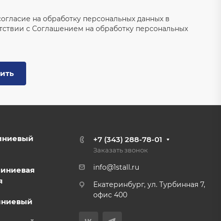
согласие на обработку персональных данных в
тствии с
Соглашением на обработку персональных
ить
иниевый
+7 (343) 288-78-01
Заказать звонок
info@1stall.ru
миниевая
я
Екатеринбург, ул. Турбинная 7,
офис 400
иниевый