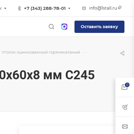
info@1stall.ru
+7 (343) 288-78-01
г
Оставить заявку
—
Уголок оцинкованный горячекатаный
0х60х8 мм С245
0