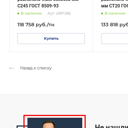
С245 ГОСТ 8509-93
мм СТ20 ГО
В наличии
Арт.
s387286
В наличии
118 758
руб.
/тн
133 818
руб
Купить
Назад к списку
Не нашли