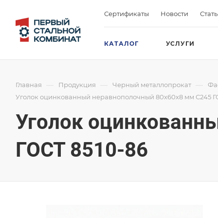
Сертификаты
Новости
Стат
КАТАЛОГ
УСЛУГИ
—
—
—
Главная
Продукция
Черный металлопрокат
Фа
Уголок оцинкованный неравнополочный 80х60х8 мм С245 ГО
Уголок оцинкованн
ГОСТ 8510-86