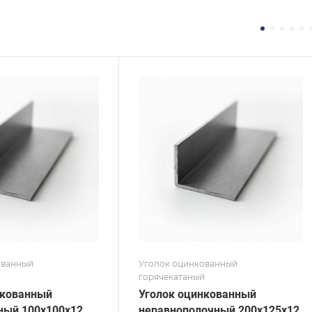
ние
Сечение
авнополочный
Равнополочный
а, мм
Высота, мм
100
на, мм
Толщина, мм
10
 / Марка стали
Сплав / Марка стали
С
С245
 ТУ
ГОСТ, ТУ
 8510-86
ГОСТ 8509-93
ытие
Покрытие
кованное
Оцинкованное
ованный
Уголок оцинкованный
й
горячекатаный
нкованный
Уголок оцинкованный
ный 100х100х12
неравнополочный 200х125х12