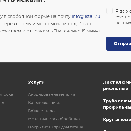
Я даю 
ку в свободной форме на почту
info@1stall.ru
соотве
данных
, через форму и мы поможем подобрать
ссчитаем и отправим КП в течение 15 минут.
Отправ
Услуги
Лист алюм
рифлёный
опрокат
Анодирование металла
Труба алю
лы
Вальцовка листа
профильна
т
Гибка металла
т
Механическая обработка
Круг алюм
Покрытие нитридом титана