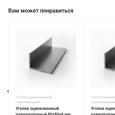
Вам может понравиться
Сечение
Сече
Равнополочный
Нер
Высота, мм
Высот
100
125
Толщина, мм
Толщи
12
12
Сплав / Марка стали
Сплав
Ст20
09Г2
ГОСТ, ТУ
ГОСТ,
ГОСТ 8509-93
ГОСТ
Покрытие
Покр
Оцинкованное
Оцин
Уголок оцинкованный
Уголок оцинк
горячекатаный
горячекатаны
Уголок оцинкованный
Уголок оци
равнополочный 80х80х8 мм
равнополоч