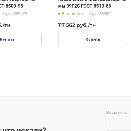
СТ 8509-93
мм 09Г2С ГОСТ 8510-86
Арт.
s386423
В наличии
Арт.
s385824
.
/тн
117 562
руб.
/тн
Купить
Купить
Ваше имя:
 что искали?