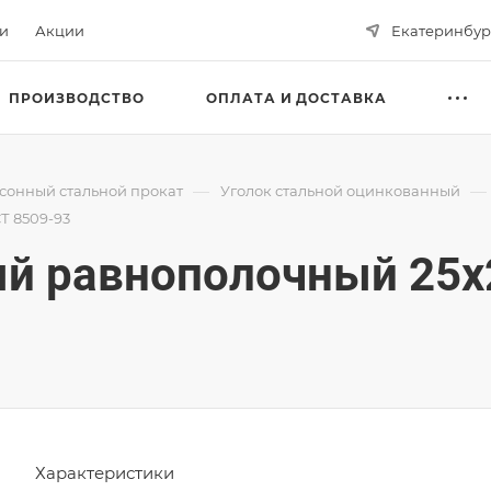
ьи
Акции
Екатеринбур
ПРОИЗВОДСТВО
ОПЛАТА И ДОСТАВКА
—
—
сонный стальной прокат
Уголок стальной оцинкованный
Т 8509-93
й равнополочный 25х
Характеристики