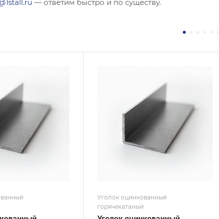
@1stall.ru
— ответим быстро и по существу.
ние
Сечение
ополочный
Равнополочный
а, мм
Высота, мм
36
на, мм
Толщина, мм
3
 / Марка стали
Сплав / Марка стали
ПС
СТ3
 ТУ
ГОСТ, ТУ
 8509-93
ГОСТ 19771-93
ытие
Покрытие
кованное
Оцинкованное
ованный
Уголок оцинкованный
й
горячекатаный
нкованный
Уголок оцинкованный