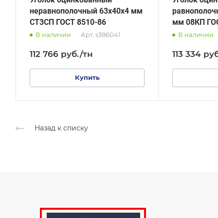
неравнополочный 63х40х4 мм
равнополоч
СТ3СП ГОСТ 8510-86
мм 08КП ГО
В наличии
Арт.
s386041
В наличии
112 766
руб.
/тн
113 334
руб
Купить
Назад к списку