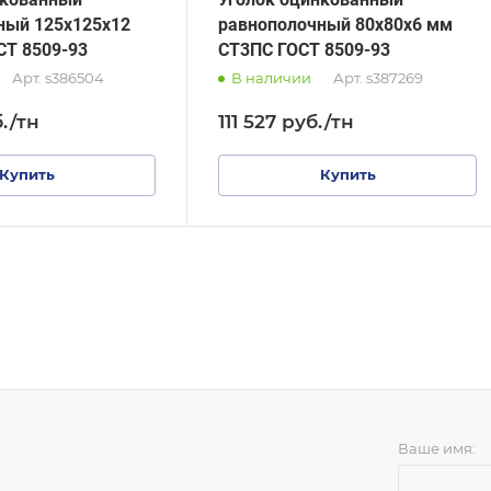
ный 125х125х12
равнополочный 80х80х6 мм
СТ 8509-93
СТ3ПС ГОСТ 8509-93
Арт.
s386504
В наличии
Арт.
s387269
.
/тн
111 527
руб.
/тн
Купить
Купить
Ваше имя: