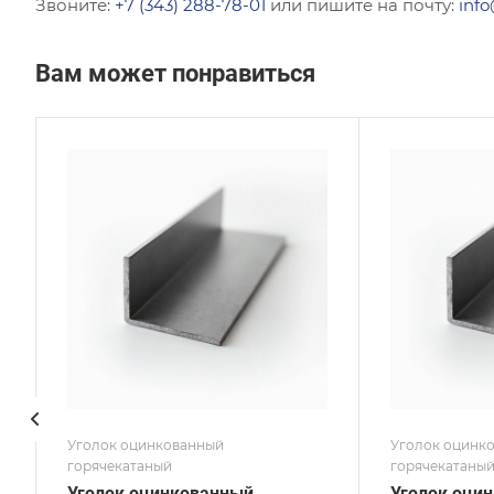
Звоните:
+7 (343) 288-78-01
или пишите на почту:
info
Вам может понравиться
Сечение
Сече
Равнополочный
Равн
Высота, мм
Высот
125
80
Толщина, мм
Толщи
12
6
Сплав / Марка стали
Сплав
08КП
СТ3
ГОСТ, ТУ
ГОСТ,
ГОСТ 8509-93
ГОСТ
Покрытие
Покр
Оцинкованное
Оцин
Уголок оцинкованный
Уголок оцинк
горячекатаный
горячекатаны
Уголок оцинкованный
Уголок оци