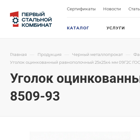
Сертификаты
Новости
Стат
КАТАЛОГ
УСЛУГИ
—
—
—
Главная
Продукция
Черный металлопрокат
Фа
Уголок оцинкованный равнополочный 25х25х4 мм 09Г2С ГОС
Уголок оцинкованны
8509-93