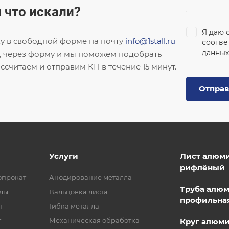
 что искали?
Я даю 
ку в свободной форме на почту
info@1stall.ru
соотве
данных
, через форму и мы поможем подобрать
ссчитаем и отправим КП в течение 15 минут.
Отправ
Услуги
Лист алюм
рифлёный
опрокат
Анодирование металла
Труба алю
лы
Вальцовка листа
профильна
т
Гибка металла
т
Механическая обработка
Круг алюм