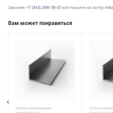
Звоните:
+7 (343) 288-78-01
или пишите на почту:
info
Вам может понравиться
Сечение
Сече
Равнополочный
Равн
Высота, мм
Высот
50
80
Толщина, мм
Толщи
6
4
Сплав / Марка стали
Сплав
С345
С245
ГОСТ, ТУ
ГОСТ,
ГОСТ 8509-93
ГОСТ
Покрытие
Покр
Оцинкованное
Оцин
Уголок оцинкованный
Уголок оцинк
горячекатаный
горячекатаны