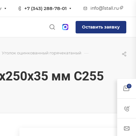
info@1stall.ru
+7 (343) 288-78-01
г
Оставить заявку
—
Уголок оцинкованный горячекатаный
х250х35 мм С255
0