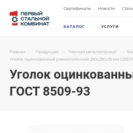
Сертификаты
Новости
Стат
КАТАЛОГ
УСЛУГИ
—
—
—
Главная
Продукция
Черный металлопрокат
Фа
Уголок оцинкованный равнополочный 250х250х35 мм С255 Г
Уголок оцинкованн
ГОСТ 8509-93