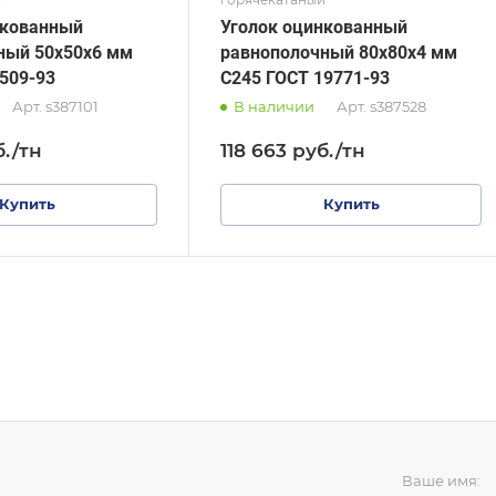
нкованный
Уголок оцинкованный
ный 50х50х6 мм
равнополочный 80х80х4 мм
509-93
С245 ГОСТ 19771-93
Арт.
s387101
В наличии
Арт.
s387528
б.
/тн
118 663
руб.
/тн
Купить
Купить
Ваше имя: