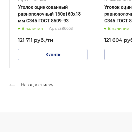
Уголок оцинкованный
Уголок оци
равнополочный 160х160х18
равнополоч
мм С345 ГОСТ 8509-93
С345 ГОСТ 8
В наличии
Арт.
s386653
В наличии
121 711
руб.
/тн
121 604
ру
Купить
Назад к списку