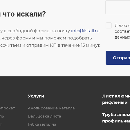
 что искали?
Я даю 
ку в свободной форме на почту
info@1stall.ru
соотве
данных
, через форму и мы поможем подобрать
ссчитаем и отправим КП в течение 15 минут.
Отправ
Услуги
Лист алюм
рифлёный
опрокат
Анодирование металла
Труба алю
лы
Вальцовка листа
профильна
т
Гибка металла