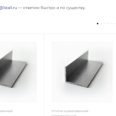
@1stall.ru
— ответим быстро и по существу.
ние
Сечение
ополочный
Равнополочный
а, мм
Высота, мм
30
на, мм
Толщина, мм
4
 / Марка стали
Сплав / Марка стали
С345
 ТУ
ГОСТ, ТУ
 19771-93
ГОСТ 8509-93
ытие
Покрытие
кованное
Оцинкованное
ованный
Уголок оцинкованный
й
горячекатаный