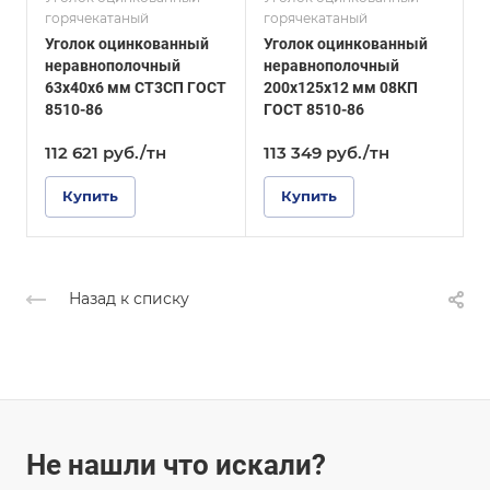
горячекатаный
горячекатаный
г
ГОСТ, ТУ
ГОСТ, ТУ
Уголок оцинкованный
Уголок оцинкованный
У
ГОСТ 8510-86
ГОСТ 19772-93
неравнополочный
неравнополочный
Покрытие
Покрытие
63х40х6 мм СТ3СП ГОСТ
200х125х12 мм 08КП
1
Оцинкованное
Оцинкованное
8510-86
ГОСТ 8510-86
1
112 621
руб.
/тн
113 349
руб.
/тн
Купить
Купить
Назад к списку
Не нашли что искали?