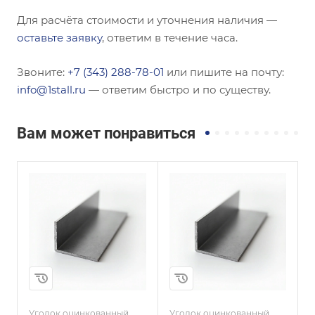
Для расчёта стоимости и уточнения наличия —
оставьте заявку
, ответим в течение часа.
Звоните:
+7 (343) 288-78-01
или пишите на почту:
info@1stall.ru
— ответим быстро и по существу.
Вам может понравиться
Сечение
Сечение
ы
Неравнополочны
Неравнополочны
й
й
Высота, мм
Высота, мм
125
65
Толщина, мм
Толщина, мм
12
4
и
Сплав / Марка стали
Сплав / Марка стали
08КП
С345
Уголок оцинкованный
Уголок оцинкованный
У