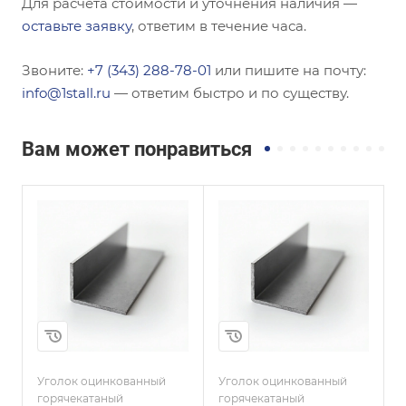
Для расчёта стоимости и уточнения наличия —
оставьте заявку
, ответим в течение часа.
Звоните:
+7 (343) 288-78-01
или пишите на почту:
info@1stall.ru
— ответим быстро и по существу.
Вам может понравиться
Сечение
Сечение
Неравнополочны
Равнополочный
й
Высота, мм
160
Высота, мм
63
Толщина, мм
14
Толщина, мм
6
и
Сплав / Марка стали
СТ3ПС
Сплав / Марка стали
Ст20
Уголок оцинкованный
Уголок оцинкованный
У
ГОСТ, ТУ
горячекатаный
горячекатаный
г
ГОСТ 8509-93
ГОСТ, ТУ