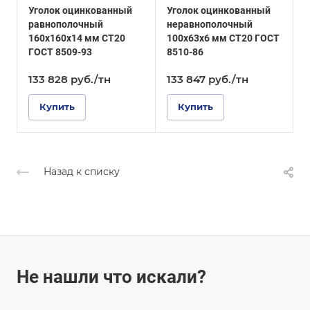
Уголок оцинкованный
Уголок оцинкованный
У
ГОСТ 8510-86
Покрытие
равнополочный
неравнополочный
Оцинкованное
Покрытие
160х160х14 мм СТ20
100х63х6 мм СТ20 ГОСТ
1
Оцинкованное
ГОСТ 8509-93
8510-86
Г
133 828
руб.
/тн
133 847
руб.
/тн
1
Купить
Купить
Назад к списку
Не нашли что искали?