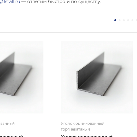
@1stall.ru
— ответим быстро и по существу.
ние
Сечение
ополочный
Равнополочный
а, мм
Высота, мм
90
на, мм
Толщина, мм
8
 / Марка стали
Сплав / Марка стали
СП
С345
 ТУ
ГОСТ, ТУ
 8509-93
ГОСТ 8509-93
ытие
Покрытие
кованное
Оцинкованное
ованный
Уголок оцинкованный
й
горячекатаный
нкованный
Уголок оцинкованный