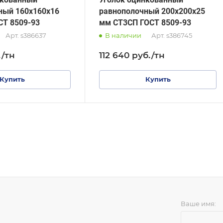
ный 160х160х16
равнополочный 200х200х25
СТ 8509-93
мм СТ3СП ГОСТ 8509-93
Арт.
s386637
В наличии
Арт.
s386745
.
/тн
112 640
руб.
/тн
Купить
Купить
Ваше имя: