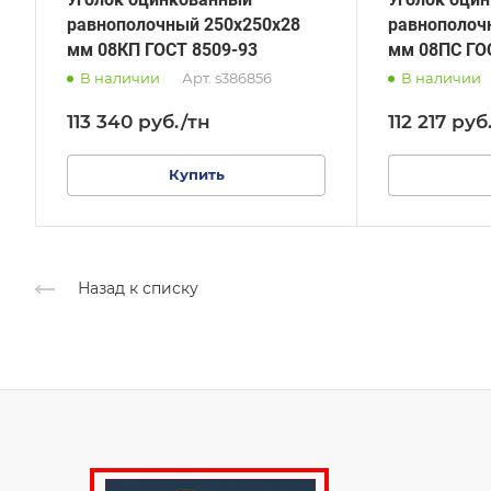
равнополочный 250х250х28
равнополоч
мм 08КП ГОСТ 8509-93
мм 08ПС ГО
В наличии
Арт.
s386856
В наличии
113 340
руб.
/тн
112 217
руб
Купить
Назад к списку