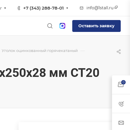
info@1stall.ru
+7 (343) 288-78-01
г
Оставить заявку
—
Уголок оцинкованный горячекатаный
х250х28 мм СТ20
0