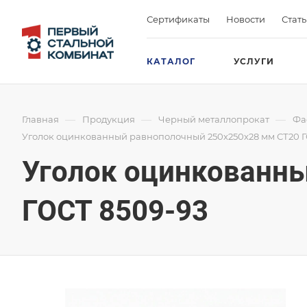
Сертификаты
Новости
Стат
КАТАЛОГ
УСЛУГИ
—
—
—
Главная
Продукция
Черный металлопрокат
Фа
Уголок оцинкованный равнополочный 250х250х28 мм СТ20 Г
Уголок оцинкованн
ГОСТ 8509-93