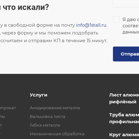
 что искали?
Я даю 
ку в свободной форме на почту
info@1stall.ru
соотве
данных
, через форму и мы поможем подобрать
ссчитаем и отправим КП в течение 15 минут.
Отправ
Услуги
Лист алюм
рифлёный
опрокат
Анодирование металла
Труба алю
лы
Вальцовка листа
профильна
т
Гибка металла
т
Механическая обработка
Круг алюм