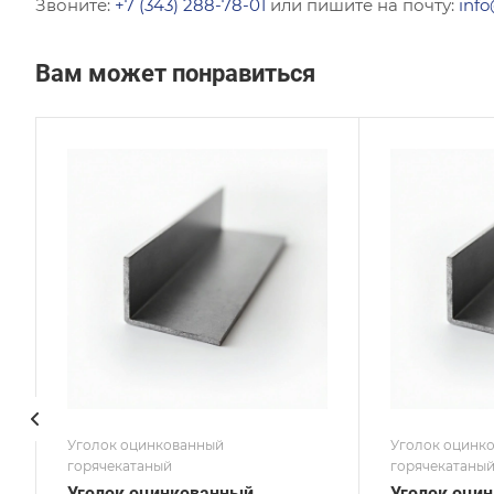
Звоните:
+7 (343) 288-78-01
или пишите на почту:
info
Вам может понравиться
Сечение
Сече
Равнополочный
Равн
Высота, мм
Высот
160
200
Толщина, мм
Толщи
16
25
Сплав / Марка стали
Сплав
08ПС
СТ3
ГОСТ, ТУ
ГОСТ,
ГОСТ 8509-93
ГОСТ
Покрытие
Покр
Оцинкованное
Оцин
Уголок оцинкованный
Уголок оцинк
горячекатаный
горячекатаны
Уголок оцинкованный
Уголок оци