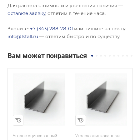
Для расчёта стоимости и уточнения наличия —
оставьте заявку
, ответим в течение часа.
Звоните:
+7 (343) 288-78-01
или пишите на почту:
info@1stall.ru
— ответим быстро и по существу.
Вам может понравиться
Сечение
Сечение
Равнополочный
Неравнополочны
й
Высота, мм
100
Высота, мм
25
Толщина, мм
8
Толщина, мм
4
и
Сплав / Марка стали
08КП
Сплав / Марка стали
С255
Уголок оцинкованный
Уголок оцинкованный
У
ГОСТ, ТУ