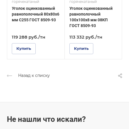
горячекатаный
горячекатаный
г
ГОСТ 8509-93
ГОСТ, ТУ
Уголок оцинкованный
Уголок оцинкованный
У
ГОСТ 8510-86
Покрытие
равнополочный 80х80х6
равнополочный
Оцинкованное
Покрытие
мм С255 ГОСТ 8509-93
100х100х8 мм 08КП
4
Оцинкованное
ГОСТ 8509-93
8
119 288
руб.
/тн
113 332
руб.
/тн
Купить
Купить
Назад к списку
Не нашли что искали?