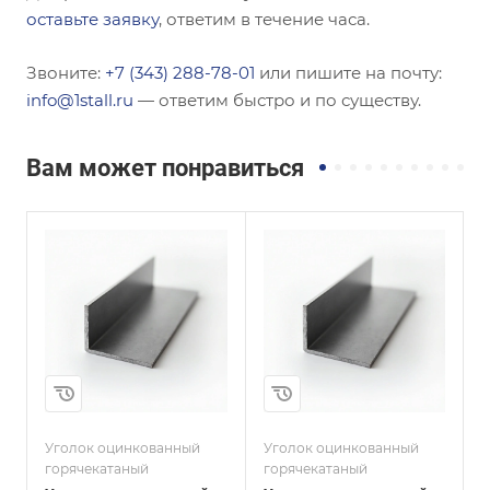
оставьте заявку
, ответим в течение часа.
Звоните:
+7 (343) 288-78-01
или пишите на почту:
info@1stall.ru
— ответим быстро и по существу.
Вам может понравиться
Сечение
Сечение
ы
Неравнополочны
Равнополочный
й
Высота, мм
60
Высота, мм
40
Толщина, мм
4
Толщина, мм
5
Сплав / Марка стали
08ПС
и
Сплав / Марка стали
С345
Уголок оцинкованный
Уголок оцинкованный
У
ГОСТ, ТУ
горячекатаный
горячекатаный
г
ГОСТ 19771-93
ГОСТ, ТУ