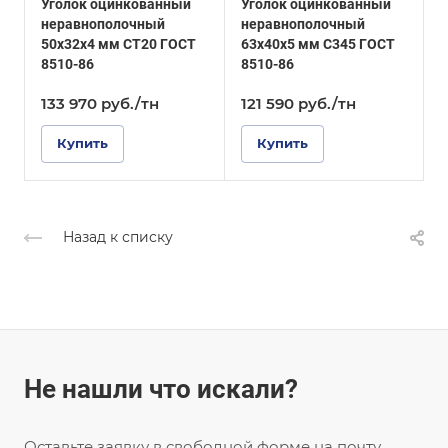
Уголок оцинкованный
Уголок оцинкованный
У
ГОСТ 8510-86
Покрытие
неравнополочный
неравнополочный
р
Оцинкованное
Покрытие
50х32х4 мм СТ20 ГОСТ
63х40х5 мм С345 ГОСТ
м
Оцинкованное
8510-86
8510-86
133 970
руб.
/тн
121 590
руб.
/тн
1
Купить
Купить
Назад к списку
Не нашли что искали?
Оставьте заявку в свободной форме на почту