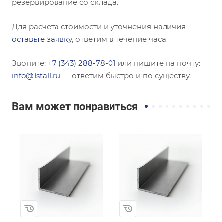
резервирование со склада.
Для расчёта стоимости и уточнения наличия —
оставьте заявку
, ответим в течение часа.
Звоните:
+7 (343) 288-78-01
или пишите на почту:
info@1stall.ru
— ответим быстро и по существу.
Вам может понравиться
Сечение
Сечение
ы
Неравнополочны
Равнополочный
й
Высота, мм
200
Высота, мм
25
Толщина, мм
16
Толщина, мм
3
Сплав / Марка стали