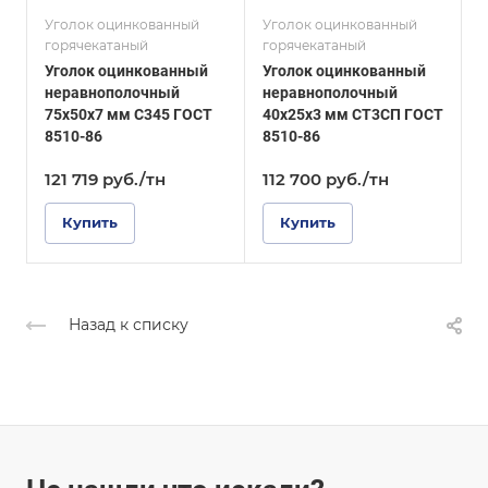
С255
и
Сплав / Марка стали
СТ3СП
Уголок оцинкованный
Уголок оцинкованный
У
ГОСТ, ТУ
горячекатаный
горячекатаный
г
ГОСТ 8509-93
ГОСТ, ТУ
Уголок оцинкованный
Уголок оцинкованный
У
ГОСТ 8510-86
Покрытие
неравнополочный
неравнополочный
Оцинкованное
Покрытие
75х50х7 мм С345 ГОСТ
40х25х3 мм СТ3СП ГОСТ
2
Оцинкованное
8510-86
8510-86
Г
121 719
руб.
/тн
112 700
руб.
/тн
1
Купить
Купить
Назад к списку