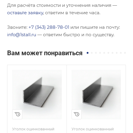
Для расчёта стоимости и уточнения наличия —
оставьте заявку
, ответим в течение часа.
Звоните:
+7 (343) 288-78-01
или пишите на почту:
info@1stall.ru
— ответим быстро и по существу.
Вам может понравиться
Сечение
Сечение
Равнополочный
Равнополочный
Высота, мм
Высота, мм
100
100
Толщина, мм
Толщина, мм
4
12
и
Сплав / Марка стали
Сплав / Марка стали
Ст20
Ст20
Уголок оцинкованный
Уголок оцинкованный
У
ГОСТ, ТУ
ГОСТ, ТУ