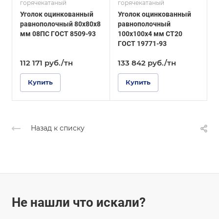
горячекатаный
горячекатаный
г
ГОСТ 19771-93
ГОСТ 8509-93
Уголок оцинкованный
Уголок оцинкованный
У
Покрытие
Покрытие
равнополочный 80х80х8
равнополочный
Оцинкованное
Оцинкованное
мм 08ПС ГОСТ 8509-93
100х100х4 мм СТ20
1
ГОСТ 19771-93
Г
112 171
руб.
/тн
133 842
руб.
/тн
Купить
Купить
Назад к списку
Не нашли что искали?