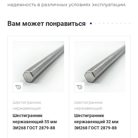
надежность в различных условиях эксплуатации.
Вам может понравиться
и
Сплав / Марка стали
Сплав / Марка стали
ЭИ268
AISI 310
ГОСТ, ТУ
ГОСТ, ТУ
ГОСТ 2879-88
ASTM A276
Технология
Технология
изготовления
изготовления
Горячекатаный
Горячекатаный
Диаметр, мм
Диаметр, мм
32
100
Шестигранник
Шестигранник
Ш
нержавеющий
нержавеющий
Шестигранник
Шестигранник
нержавеющий 55 мм
нержавеющий 32 мм
ЭИ268 ГОСТ 2879-88
ЭИ268 ГОСТ 2879-88
A