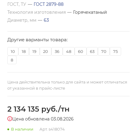
ГОСТ, ТУ
—
ГОСТ 2879-88
Технология изготовления
—
Горячекатаный
Диаметр, мм
—
63
Другие варианты товара:
10
18
19
20
36
48
60
63
70
75
8
Цена действительна только для сайта и может отличаться
от указанной в прайс-листе
2 134 135
руб.
/тн
Цена обновлена 03.08.2026
В наличии
Арт.
s418074