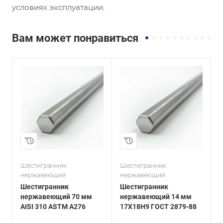
условиях эксплуатации.
Вам может понравиться
и
Сплав / Марка стали
Сплав / Марка стали
17Х18Н9
08Х17Н13М2
ГОСТ, ТУ
ГОСТ, ТУ
ГОСТ 2879-88
ГОСТ 2879-88
Технология
Технология
изготовления
изготовления
Горячекатаный
Горячекатаный
Диаметр, мм
Диаметр, мм
14
16
Шестигранник
Шестигранник
Ш
нержавеющий
нержавеющий
Шестигранник
Шестигранник
нержавеющий 70 мм
нержавеющий 14 мм
AISI 310 ASTM A276
17Х18Н9 ГОСТ 2879-88
0
8