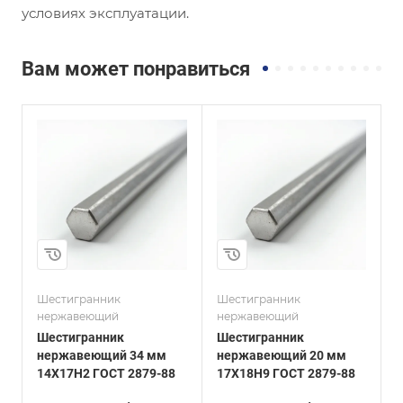
условиях эксплуатации.
Вам может понравиться
и
Сплав / Марка стали
Сплав / Марка стали
17Х18Н9
09х16н4б
ГОСТ, ТУ
ГОСТ, ТУ
ГОСТ 2879-88
ГОСТ 2879-88
Технология
Технология
изготовления
изготовления
Горячекатаный
Горячекатаный
Диаметр, мм
Диаметр, мм
20
36
Шестигранник
Шестигранник
Ш
нержавеющий
нержавеющий
Шестигранник
Шестигранник
нержавеющий 34 мм
нержавеющий 20 мм
14Х17Н2 ГОСТ 2879-88
17Х18Н9 ГОСТ 2879-88
0