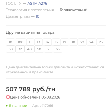
ГОСТ, ТУ
—
ASTM A276
Технология изготовления
—
Горячекатаный
Диаметр, мм
—
10
Другие варианты товара:
10
100
11
13
14
15
17
18
22
24
25
30
32
40
50
55
63
Цена действительна только для сайта и может отличаться
от указанной в прайс-листе
507 789
руб.
/тн
Цена обновлена 05.08.2026
В наличии
Арт.
s417066