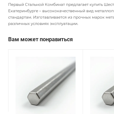
Первый Стальной Комбинат предлагает купить Шес
Екатеринбурге – высококачественный вид металло
стандартам. Изготавливается из прочных марок мет
различных условиях эксплуатации.
Вам может понравиться
Сплав / Марка стали
Сплав
09х16н4б
14Х1
ГОСТ, ТУ
ГОСТ,
ГОСТ 2879-88
ГОСТ
Технология изготовления
Техно
Горячекатаный
Горя
Диаметр, мм
Диаме
70
100