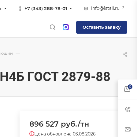
info@1stall.ru
+7 (343) 288-78-01
г
Оставить заявку
—
еющий
Н4Б ГОСТ 2879-88
0
896 527
руб.
/тн
Цена обновлена 03.08.2026