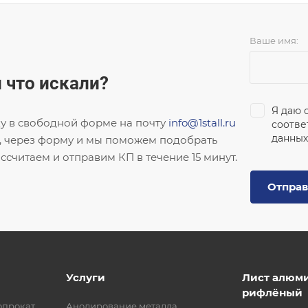
Ваше имя:
 что искали?
Я даю 
ку в свободной форме на почту
info@1stall.ru
соотве
данных
, через форму и мы поможем подобрать
ссчитаем и отправим КП в течение 15 минут.
Отправ
Услуги
Лист алюм
рифлёный
опрокат
Анодирование металла