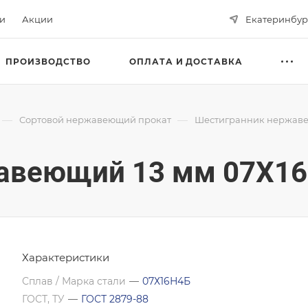
ьи
Акции
Екатеринбур
ПРОИЗВОДСТВО
ОПЛАТА И ДОСТАВКА
—
—
Сортовой нержавеющий прокат
Шестигранник нержав
авеющий 13 мм 07Х16
Характеристики
Сплав / Марка стали
—
07Х16Н4Б
ГОСТ, ТУ
—
ГОСТ 2879-88