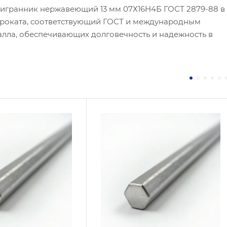
тигранник нержавеющий 13 мм 07Х16Н4Б ГОСТ 2879-88 в
проката, соответствующий ГОСТ и международным
алла, обеспечивающих долговечность и надежность в
 / Марка стали
Сплав / Марка стали
7Н2
30х13
 ТУ
ГОСТ, ТУ
 2879-88
ГОСТ 2879-88
логия изготовления
Технология изготовления
чекатаный
Горячекатаный
тр, мм
Диаметр, мм
48