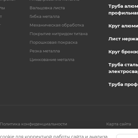
Труба алю
лы
Вальцовка листа
профильна
т
Гибка металла
т
Механическая обработка
Круг алюм
Покрытие нитридом титана
Лист нерж
Порошковая покраска
Резка металла
Круг бронз
Цинкование металла
Труба стал
электросва
Труба проф
Политика конфиденциальности
Карта сайта
cookie для корректной работы сайта и анализа