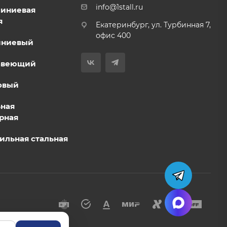
info@1stall.ru
миниевая
я
Екатеринбург, ул. Турбинная 7,
офис 400
иниевый
авеющий
овый
ьная
рная
ильная стальная