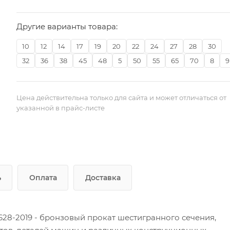
Другие варианты товара:
10
12
14
17
19
20
22
24
27
28
30
32
36
38
45
48
5
50
55
65
70
8
9
Цена действительна только для сайта и может отличаться от
указанной в прайс-листе
ь
Оплата
Доставка
28-2019 - бронзовый прокат шестигранного сечения,