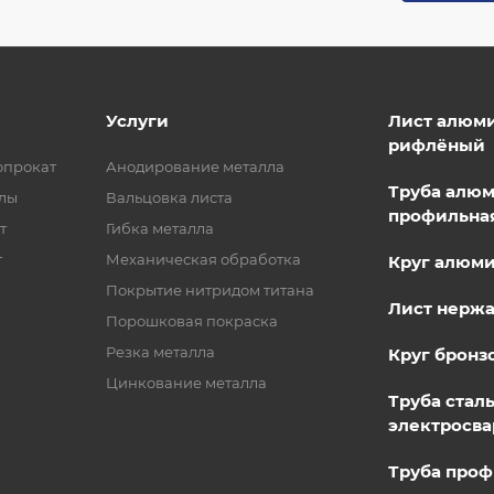
Услуги
Лист алюм
рифлёный
опрокат
Анодирование металла
Труба алю
лы
Вальцовка листа
профильна
т
Гибка металла
т
Механическая обработка
Круг алюм
Покрытие нитридом титана
Лист нерж
Порошковая покраска
Резка металла
Круг бронз
Цинкование металла
Труба стал
электросва
Труба проф