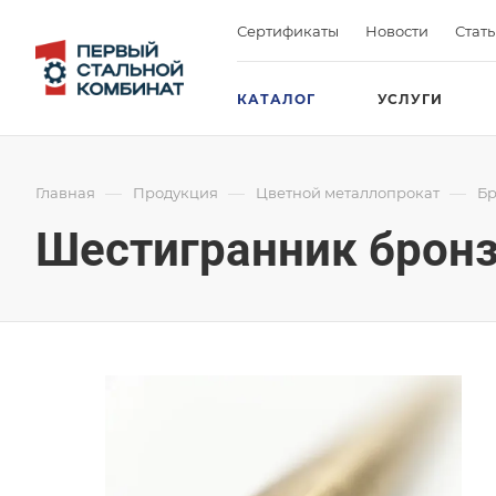
Сертификаты
Новости
Стат
КАТАЛОГ
УСЛУГИ
—
—
—
Главная
Продукция
Цветной металлопрокат
Бр
Шестигранник брон