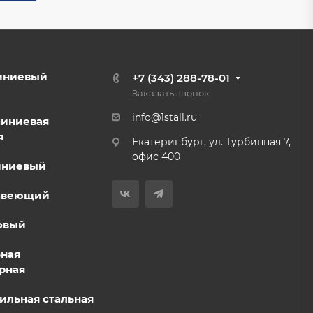
иниевый
+7 (343) 288-78-01
Заказать звонок
info@1stall.ru
миниевая
я
Екатеринбург, ул. Турбинная 7,
офис 400
иниевый
авеющий
овый
ьная
рная
ильная стальная