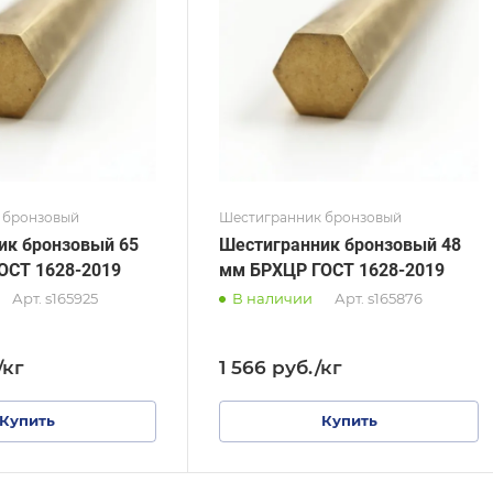
 1628-2019
ТУ 48-21-60-80
тр, мм
Диаметр, мм
48
 бронзовый
Шестигранник бронзовый
ик бронзовый 65
Шестигранник бронзовый 48
ОСТ 1628-2019
мм БРХЦР ГОСТ 1628-2019
Арт.
s165925
В наличии
Арт.
s165876
/кг
1 566
руб.
/кг
Купить
Купить