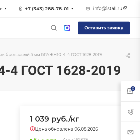
info@1stall.ru
+7 (343) 288-78-01
г
Оставить заявку
к бронзовый 5 мм БРАЖН10-4-4 ГОСТ 1628-2019
-4 ГОСТ 1628-2019
0
1 039
руб.
/кг
Цена обновлена 06.08.2026
В наличии
Арт.
s165879