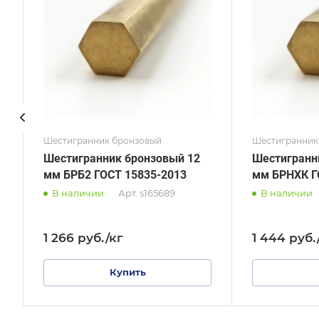
ГОСТ 1628-2019
ГОСТ
Диаметр, мм
Диаме
65
48
Шестигранник бронзовый
Шестигранник
Шестигранник бронзовый 12
Шестигранн
мм БРБ2 ГОСТ 15835-2013
мм БРНХК Г
В наличии
Арт.
s165689
В наличии
1 266
руб.
/кг
1 444
руб.
Купить