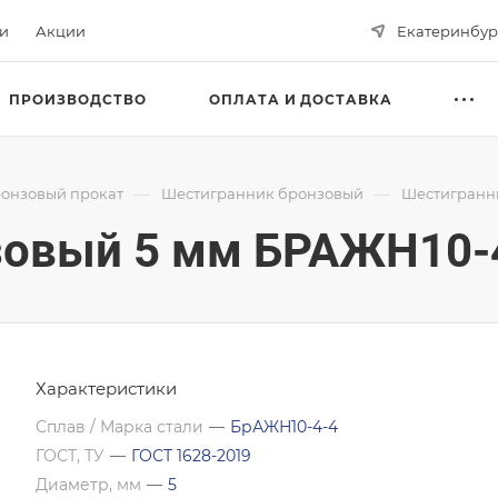
ьи
Акции
Екатеринбур
ПРОИЗВОДСТВО
ОПЛАТА И ДОСТАВКА
—
—
онзовый прокат
Шестигранник бронзовый
Шестигранни
зовый 5 мм БРАЖН10-4
Характеристики
Сплав / Марка стали
—
БрАЖН10-4-4
ГОСТ, ТУ
—
ГОСТ 1628-2019
Диаметр, мм
—
5