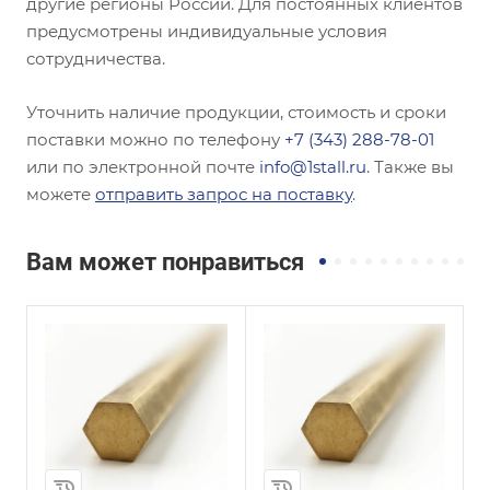
другие регионы России. Для постоянных клиентов
предусмотрены индивидуальные условия
сотрудничества.
Уточнить наличие продукции, стоимость и сроки
поставки можно по телефону
+7 (343) 288-78-01
или по электронной почте
info@1stall.ru
. Также вы
можете
отправить запрос на поставку
.
Вам может понравиться
и
Сплав / Марка стали
Сплав / Марка стали
БрХЦр
БрБ2
ГОСТ, ТУ
ГОСТ, ТУ
ГОСТ 1628-2019
ГОСТ 15835-2013
Диаметр, мм
Диаметр, мм
38
19