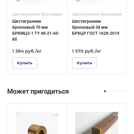
Шестигранник бронзовый
Шестигранник бронзовый
Ш
Шестигранник
Шестигранник
бронзовый 70 мм
бронзовый 38 мм
б
БРКМЦ3-1 ТУ 48-21-60-
БРХЦР ГОСТ 1628-2019
Г
80
1 384
руб.
/кг
1 570
руб.
/кг
Купить
Купить
Может пригодиться