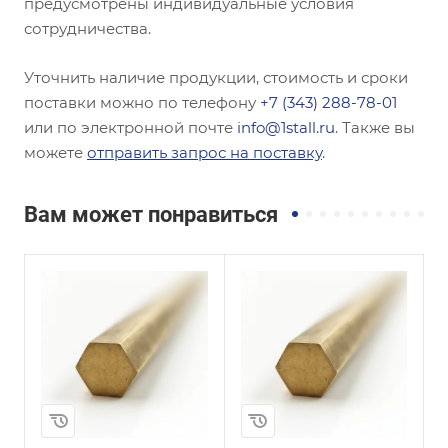
предусмотрены индивидуальные условия
сотрудничества.
Уточнить наличие продукции, стоимость и сроки
поставки можно по телефону
+7 (343) 288-78-01
или по электронной почте
info@1stall.ru
. Также вы
можете
отправить запрос на поставку
.
Вам может понравиться
и
Сплав / Марка стали
Сплав / Марка стали
БрАЖ9-4
БРБ2,5
ГОСТ, ТУ
ГОСТ, ТУ
ГОСТ 1628-2019
ГОСТ 15835-2013
Диаметр, мм
Диаметр, мм
19
10