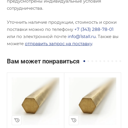
предусмотрены индивидуальные условия
сотрудничества.
Уточнить наличие продукции, стоимость и сроки
поставки можно по телефону
+7 (343) 288-78-01
или по электронной почте
info@1stall.ru
. Также вы
можете
отправить запрос на поставку
.
Вам может понравиться
и
Сплав / Марка стали
Сплав / Марка стали
БРБ2,5
БрХ1Цр
ГОСТ, ТУ
ГОСТ, ТУ
ГОСТ 15835-2013
ГОСТ 1628-2019
Диаметр, мм
Диаметр, мм
50
48