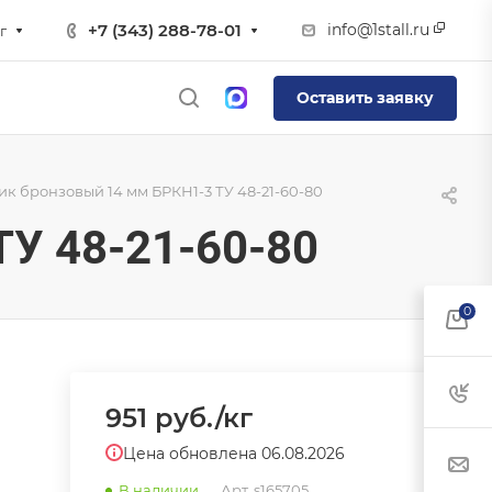
info@1stall.ru
+7 (343) 288-78-01
г
Оставить заявку
к бронзовый 14 мм БРКН1-3 ТУ 48-21-60-80
У 48-21-60-80
0
951
руб.
/кг
Цена обновлена 06.08.2026
В наличии
Арт.
s165705