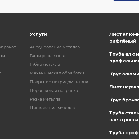
Услуги
Лист алюм
рифлёный
опрокат
Анодирование металла
Труба алю
лы
Вальцовка листа
профильна
т
Гибка металла
т
Механическая обработка
Круг алюм
Покрытие нитридом титана
Лист нерж
Порошковая покраска
Резка металла
Круг бронз
Цинкование металла
Труба стал
электросва
Труба проф