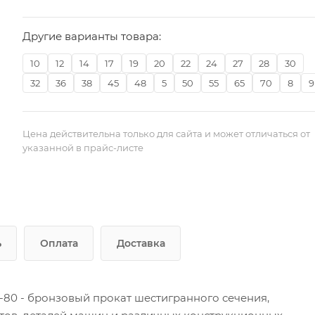
Другие варианты товара:
10
12
14
17
19
20
22
24
27
28
30
32
36
38
45
48
5
50
55
65
70
8
9
Цена действительна только для сайта и может отличаться от
указанной в прайс-листе
ь
Оплата
Доставка
-80 - бронзовый прокат шестигранного сечения,