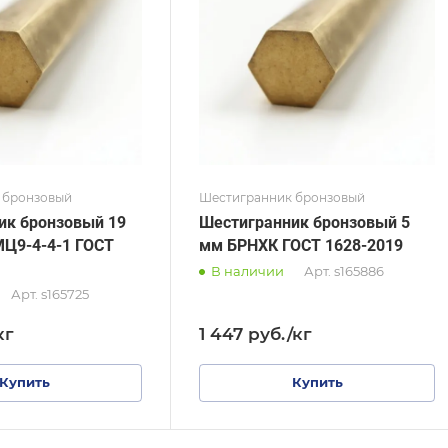
 1628-2019
ГОСТ 1628-2019
тр, мм
Диаметр, мм
38
 бронзовый
Шестигранник бронзовый
ик бронзовый 19
Шестигранник бронзовый 5
Ц9-4-4-1 ГОСТ
мм БРНХК ГОСТ 1628-2019
В наличии
Арт.
s165886
Арт.
s165725
кг
1 447
руб.
/кг
Купить
Купить