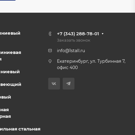
иниевый
+7 (343) 288-78-01
Заказать звонок
info@1stall.ru
миниевая
я
Екатеринбург, ул. Турбинная 7,
офис 400
иниевый
авеющий
овый
ьная
рная
ильная стальная