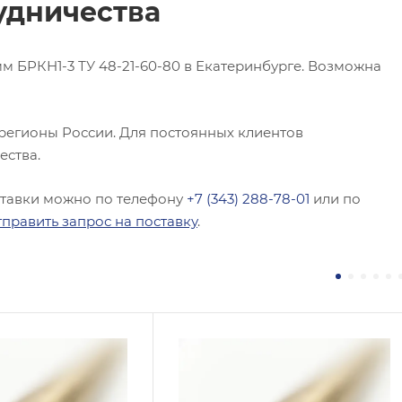
удничества
м БРКН1-3 ТУ 48-21-60-80 в Екатеринбурге. Возможна
 регионы России. Для постоянных клиентов
ества.
ставки можно по телефону
+7 (343) 288-78-01
или по
тправить запрос на поставку
.
 / Марка стали
Сплав / Марка стали
ХК
БРНХК
 ТУ
ГОСТ, ТУ