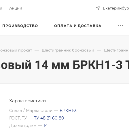
ьи
Акции
Екатеринбур
ПРОИЗВОДСТВО
ОПЛАТА И ДОСТАВКА
—
—
онзовый прокат
Шестигранник бронзовый
Шестигранни
овый 14 мм БРКН1-3 Т
Характеристики
Сплав / Марка стали
—
БРКН1-3
ГОСТ, ТУ
—
ТУ 48-21-60-80
Диаметр, мм
—
14