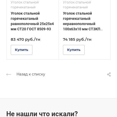
СТ3КП
С345
Уголок стальной
Уголок стальной
У
горячекатаный
горячекатаный
г
ГОСТ, ТУ
ГОСТ, ТУ
Уголок стальной
Уголок стальной
У
ГОСТ 8510-86
ГОСТ 8510-86
горячекатаный
горячекатаный
Технология
Технология
равнополочный 25х25х4
неравнополочный
изготовления
изготовления
мм СТ20 ГОСТ 8509-93
100х63х10 мм СТ3КП
5
Горячекатаный
Горячекатаный
ГОСТ 8510-86
8
83 470
руб.
/тн
74 185
руб.
/тн
Купить
Купить
Назад к списку
Не нашли что искали?