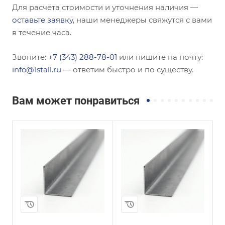
Для расчёта стоимости и уточнения наличия —
оставьте заявку
, наши менеджеры свяжутся с вами
в течение часа.
Звоните:
+7 (343) 288-78-01
или пишите на почту:
info@1stall.ru
— ответим быстро и по существу.
Вам может понравиться
Сечение
Сечение
Неравнополочны
Неравнополочны
й
й
Высота, мм
Высота, мм
63
36
Толщина, мм
Толщина, мм
10
5
и
Сплав / Марка стали
Сплав / Марка стали