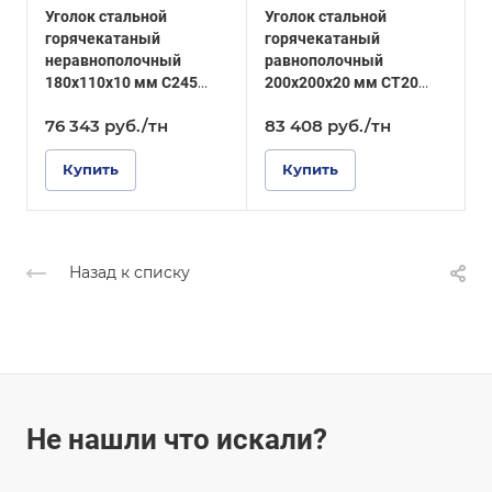
Уголок стальной
Уголок стальной
У
ГОСТ 8510-86
Технология
горячекатаный
горячекатаный
Технология
изготовления
неравнополочный
равнополочный
Горячекатаный
изготовления
180х110х10 мм С245
200х200х20 мм СТ20
5
Горячекатаный
ГОСТ 27772-88
ГОСТ 8509-93
8
76 343
руб.
/тн
83 408
руб.
/тн
Купить
Купить
Назад к списку
Не нашли что искали?