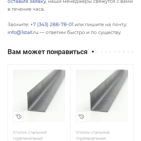
оставьте заявку
, наши менеджеры свяжутся с вами
в течение часа.
Звоните:
+7 (343) 288-78-01
или пишите на почту:
info@1stall.ru
— ответим быстро и по существу.
Вам может понравиться
Сечение
Сечение
ы
Равнополочный
Неравнополочны
й
Высота, мм
200
Высота, мм
36
Толщина, мм
20
Толщина, мм
5
Сплав / Марка стали
Ст20
и
Сплав / Марка стали
С345
Уголок стальной
Уголок стальной
У
ГОСТ, ТУ
горячекатаный
горячекатаный
г
ГОСТ 8509-93
ГОСТ, ТУ