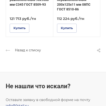
Оцинкованное
Покрытие
мм С345 ГОСТ 8509-93
200х125х11 мм 08ПС
2
Оцинкованное
ГОСТ 8510-86
Г
121 713
руб.
/тн
112 224
руб.
/тн
Купить
Купить
Назад к списку
Не нашли что искали?
Оставьте заявку в свободной форме на почту
info@1stall.ru