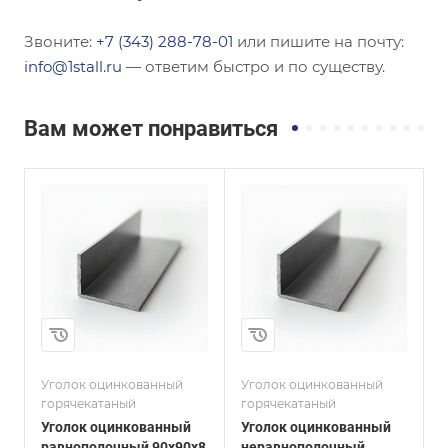
Звоните:
+7 (343) 288-78-01
или пишите на почту:
info@1stall.ru
— ответим быстро и по существу.
Вам может понравиться
Сечение
Сечение
Неравнополочны
Равнополочный
й
Высота, мм
200
Высота, мм
125
Толщина, мм
20
Толщина, мм
11
и
Сплав / Марка стали
Ст20
Сплав / Марка стали
08ПС
Уголок оцинкованный
Уголок оцинкованный
У
ГОСТ, ТУ
горячекатаный
горячекатаный
г
ГОСТ 8509-93
ГОСТ, ТУ
Уголок оцинкованный
Уголок оцинкованный
У
ГОСТ 8510-86
Покрытие
равнополочный 90х90х8
неравнополочный