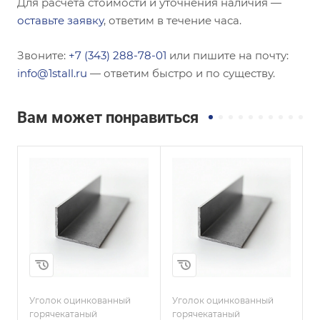
Для расчёта стоимости и уточнения наличия —
оставьте заявку
, ответим в течение часа.
Звоните:
+7 (343) 288-78-01
или пишите на почту:
info@1stall.ru
— ответим быстро и по существу.
Вам может понравиться
Сечение
Сечение
ы
Равнополочный
Неравнополочны
й
Высота, мм
50
Высота, мм
50
Толщина, мм
6
Толщина, мм
4
Сплав / Марка стали
09Г2С
и
Сплав / Марка стали
09Г2С
Уголок оцинкованный
Уголок оцинкованный
У
ГОСТ, ТУ
горячекатаный
горячекатаный
г
ГОСТ 8509-93
ГОСТ, ТУ