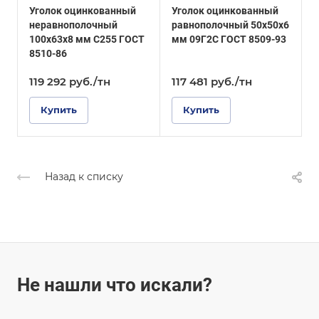
Уголок оцинкованный
Уголок оцинкованный
У
ГОСТ 19772-93
Покрытие
неравнополочный
равнополочный 50х50х6
Оцинкованное
Покрытие
100х63х8 мм С255 ГОСТ
мм 09Г2С ГОСТ 8509-93
7
Оцинкованное
8510-86
1
119 292
руб.
/тн
117 481
руб.
/тн
1
Купить
Купить
Назад к списку
Не нашли что искали?