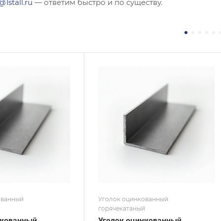
@1stall.ru
— ответим быстро и по существу.
ние
Сечение
авнополочный
Равнополочный
а, мм
Высота, мм
160
на, мм
Толщина, мм
16
 / Марка стали
Сплав / Марка стали
С255
 ТУ
ГОСТ, ТУ
 8510-86
ГОСТ 8509-93
ытие
Покрытие
кованное
Оцинкованное
ованный
Уголок оцинкованный
й
горячекатаный
нкованный
Уголок оцинкованный