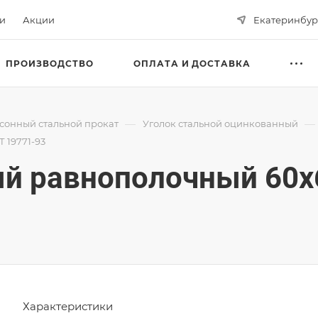
ьи
Акции
Екатеринбур
ПРОИЗВОДСТВО
ОПЛАТА И ДОСТАВКА
—
—
сонный стальной прокат
Уголок стальной оцинкованный
 19771-93
й равнополочный 60х
Характеристики