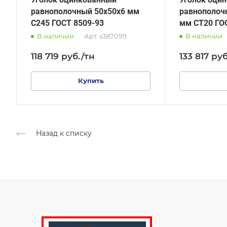
равнополочный 50х50х6 мм
равнополоч
С245 ГОСТ 8509-93
мм СТ20 ГО
В наличии
Арт.
s387099
В наличии
118 719
руб.
/тн
133 817
руб
Купить
Назад к списку