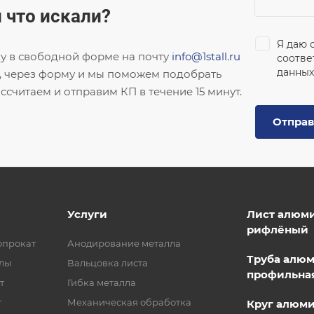
 что искали?
Я даю 
ку в свободной форме на почту
info@1stall.ru
соотве
данных
, через форму и мы поможем подобрать
ссчитаем и отправим КП в течение 15 минут.
Отправ
Услуги
Лист алюм
рифлёный
опрокат
Анодирование металла
Труба алю
лы
Вальцовка листа
профильна
т
Гибка металла
т
Механическая обработка
Круг алюм