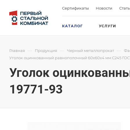
Сертификаты
Новости
Стат
КАТАЛОГ
УСЛУГИ
—
—
—
Главная
Продукция
Черный металлопрокат
Фа
Уголок оцинкованный равнополочный 60х60х4 мм С245 ГОСТ
Уголок оцинкованны
19771-93