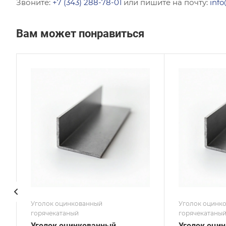
Звоните:
+7 (343) 288-78-01
или пишите на почту:
info
Вам может понравиться
Сечение
Сече
Равнополочный
Нер
Высота, мм
Высот
250
63
Толщина, мм
Толщи
20
6
Сплав / Марка стали
Сплав
Ст20
Ст20
ГОСТ, ТУ
ГОСТ,
ГОСТ 8509-93
ГОСТ
Покрытие
Покр
Оцинкованное
Оцин
Уголок оцинкованный
Уголок оцинк
горячекатаный
горячекатаны
Уголок оцинкованный
Уголок оци