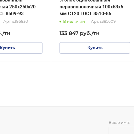
ный 250х250х20
неравнополочный 100х63х6
СТ 8509-93
мм СТ20 ГОСТ 8510-86
Арт.
s386830
В наличии
Арт.
s385609
.
/тн
133 847
руб.
/тн
Купить
Купить
Ваше имя: