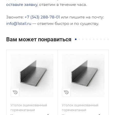
оставьте заявку
, ответим в течение часа.
Звоните:
+7 (343) 288-78-01
или пишите на почту:
info@1stall.ru
— ответим быстро и по существу.
Вам может понравиться
Сечение
Сечение
ы
Неравнополочны
Равнополочный
й
Высота, мм
220
Высота, мм
25
Толщина, мм
14
Толщина, мм
5
Сплав / Марка стали
08КП
и
Сплав / Марка стали
С245
Уголок оцинкованный
Уголок оцинкованный
У
ГОСТ, ТУ
горячекатаный
горячекатаный
г
ГОСТ 8509-93
ГОСТ, ТУ