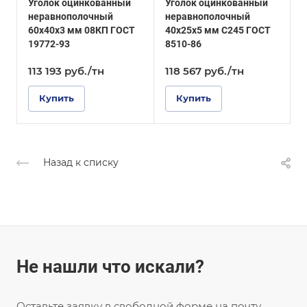
Уголок оцинкованный
Уголок оцинкованный
У
ГОСТ 8510-86
Покрытие
неравнополочный
неравнополочный
Оцинкованное
Покрытие
60х40х3 мм 08КП ГОСТ
40х25х5 мм С245 ГОСТ
2
Оцинкованное
19772-93
8510-86
Г
113 193
руб.
/тн
118 567
руб.
/тн
1
Купить
Купить
Назад к списку
Не нашли что искали?
Оставьте заявку в свободной форме на почту