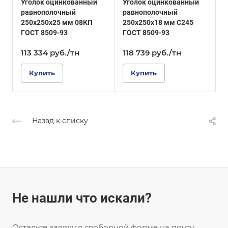
Уголок оцинкованный
Уголок оцинкованный
У
Покрытие
Покрытие
равнополочный
равнополочный
р
Оцинкованное
Оцинкованное
250х250х25 мм 08КП
250х250х18 мм С245
м
ГОСТ 8509-93
ГОСТ 8509-93
113 334
руб.
/тн
118 739
руб.
/тн
1
Купить
Купить
Назад к списку
Не нашли что искали?
Оставьте заявку в свободной форме на почту