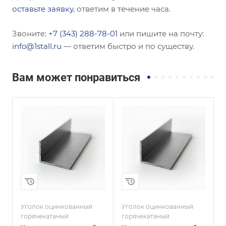
оставьте заявку
, ответим в течение часа.
Звоните:
+7 (343) 288-78-01
или пишите на почту:
info@1stall.ru
— ответим быстро и по существу.
Вам может понравиться
Сечение
Сечение
Равнополочный
Равнополочный
Высота, мм
Высота, мм
250
40
Толщина, мм
Толщина, мм
18
3
и
Сплав / Марка стали
Сплав / Марка стали
С245
С245
Уголок оцинкованный
Уголок оцинкованный
У
ГОСТ, ТУ
ГОСТ, ТУ
горячекатаный
горячекатаный
г
ГОСТ 8509-93
ГОСТ 19771-93