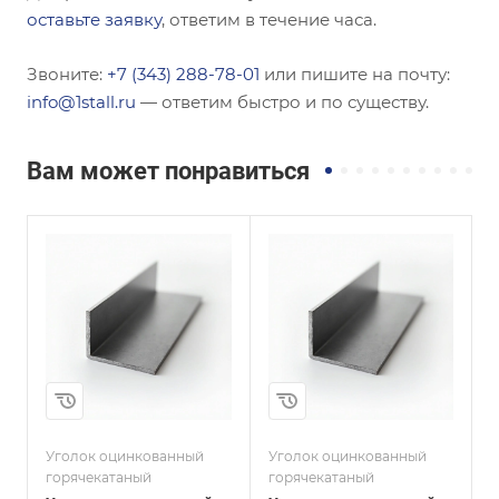
оставьте заявку
, ответим в течение часа.
Звоните:
+7 (343) 288-78-01
или пишите на почту:
info@1stall.ru
— ответим быстро и по существу.
Вам может понравиться
Сечение
Сечение
ы
Неравнополочны
Неравнополочны
й
й
Высота, мм
Высота, мм
45
60
Толщина, мм
Толщина, мм
5
7
и
Сплав / Марка стали
Сплав / Марка стали
СТ3СП
С235
Уголок оцинкованный
Уголок оцинкованный
У
горячекатаный
горячекатаный
г
ГОСТ, ТУ
ГОСТ, ТУ