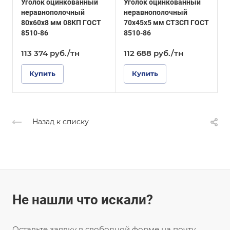
Уголок оцинкованный
Уголок оцинкованный
У
ГОСТ 8510-86
ГОСТ 8510-86
неравнополочный
неравнополочный
Покрытие
Покрытие
80х60х8 мм 08КП ГОСТ
70х45х5 мм СТ3СП ГОСТ
8
Оцинкованное
Оцинкованное
8510-86
8510-86
8
113 374
руб.
/тн
112 688
руб.
/тн
1
Купить
Купить
Назад к списку
Не нашли что искали?
Оставьте заявку в свободной форме на почту