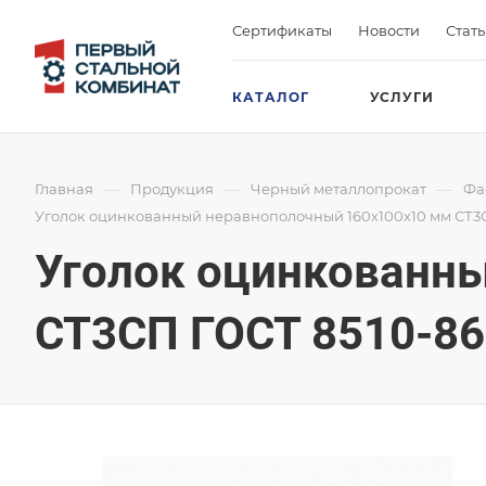
Сертификаты
Новости
Стат
КАТАЛОГ
УСЛУГИ
—
—
—
Главная
Продукция
Черный металлопрокат
Фа
Уголок оцинкованный неравнополочный 160х100х10 мм СТ3С
Уголок оцинкованн
СТ3СП ГОСТ 8510-86