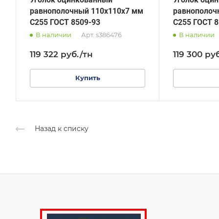
равнополочный 110х110х7 мм
равнополоч
С255 ГОСТ 8509-93
С255 ГОСТ 8
В наличии
Арт.
s386476
В наличии
119 322
руб.
/тн
119 300
ру
Купить
Назад к списку