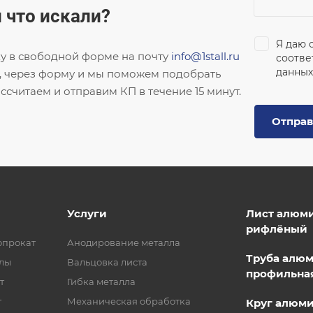
 что искали?
Я даю 
ку в свободной форме на почту
info@1stall.ru
соотве
данных
, через форму и мы поможем подобрать
ссчитаем и отправим КП в течение 15 минут.
Отправ
Услуги
Лист алюм
рифлёный
опрокат
Анодирование металла
Труба алю
лы
Вальцовка листа
профильна
т
Гибка металла
т
Механическая обработка
Круг алюм