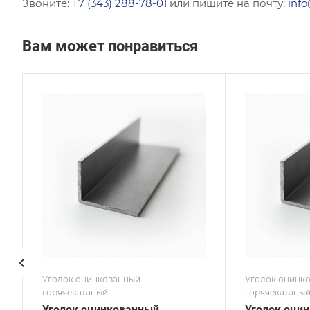
Звоните:
+7 (343) 288-78-01
или пишите на почту:
info
Вам может понравиться
Сечение
Сече
Равнополочный
Нер
Высота, мм
Высот
125
20
Толщина, мм
Толщи
8
4
Сплав / Марка стали
Сплав
С255
С255
ГОСТ, ТУ
ГОСТ,
ГОСТ 8509-93
ГОСТ
Покрытие
Покр
Оцинкованное
Оцин
Уголок оцинкованный
Уголок оцинк
горячекатаный
горячекатаны
Уголок оцинкованный
Уголок оци