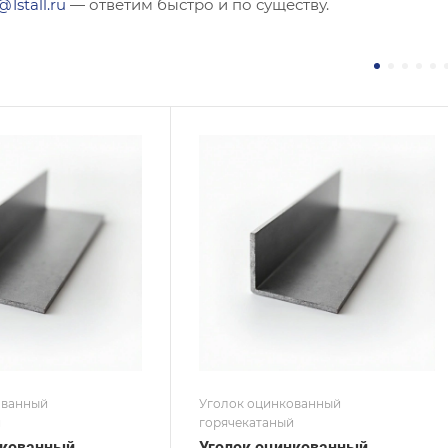
@1stall.ru
— ответим быстро и по существу.
ние
Сечение
авнополочный
Неравнополочный
а, мм
Высота, мм
20
на, мм
Толщина, мм
3
 / Марка стали
Сплав / Марка стали
С345
 ТУ
ГОСТ, ТУ
 8510-86
ГОСТ 8510-86
ытие
Покрытие
кованное
Оцинкованное
ованный
Уголок оцинкованный
й
горячекатаный
нкованный
Уголок оцинкованный