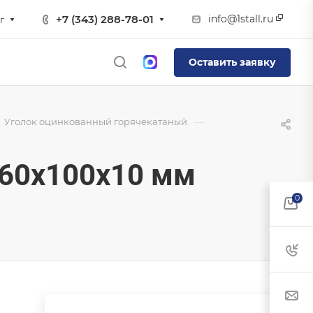
info@1stall.ru
+7 (343) 288-78-01
г
Оставить заявку
—
Уголок оцинкованный горячекатаный
60х100х10 мм
0