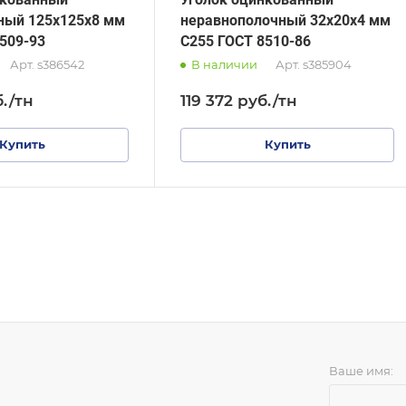
ный 125х125х8 мм
неравнополочный 32х20х4 мм
509-93
С255 ГОСТ 8510-86
Арт.
s386542
В наличии
Арт.
s385904
б.
/тн
119 372
руб.
/тн
Купить
Купить
Ваше имя: