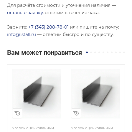
Для расчёта стоимости и уточнения наличия —
оставьте заявку
, ответим в течение часа.
Звоните:
+7 (343) 288-78-01
или пишите на почту:
info@1stall.ru
— ответим быстро и по существу.
Вам может понравиться
Сечение
Сечение
Равнополочный
Равнополочный
Высота, мм
Высота, мм
80
75
Толщина, мм
Толщина, мм
6
7
и
Сплав / Марка стали
Сплав / Марка стали
08КП
08ПС
Уголок оцинкованный
Уголок оцинкованный
У
ГОСТ, ТУ
ГОСТ, ТУ