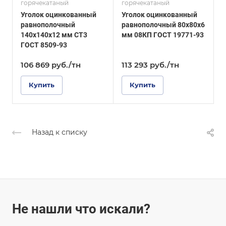
горячекатаный
горячекатаный
г
ГОСТ 19771-93
ГОСТ 8509-93
Уголок оцинкованный
Уголок оцинкованный
У
Покрытие
Покрытие
равнополочный
равнополочный 80х80х6
р
Оцинкованное
Оцинкованное
140х140х12 мм СТ3
мм 08КП ГОСТ 19771-93
м
ГОСТ 8509-93
106 869
руб.
/тн
113 293
руб.
/тн
Купить
Купить
Назад к списку
Не нашли что искали?