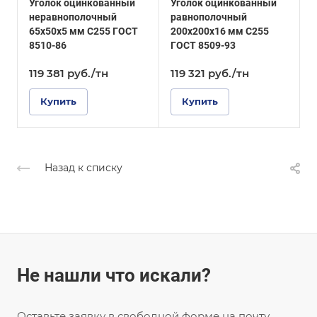
Уголок оцинкованный
Уголок оцинкованный
У
Покрытие
Покрытие
неравнополочный
равнополочный
Оцинкованное
Оцинкованное
65х50х5 мм С255 ГОСТ
200х200х16 мм С255
2
8510-86
ГОСТ 8509-93
Г
119 381
руб.
/тн
119 321
руб.
/тн
Купить
Купить
Назад к списку
Не нашли что искали?
Оставьте заявку в свободной форме на почту