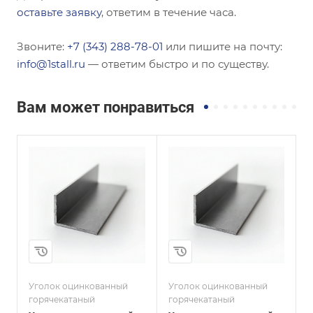
оставьте заявку
, ответим в течение часа.
Звоните:
+7 (343) 288-78-01
или пишите на почту:
info@1stall.ru
— ответим быстро и по существу.
Вам может понравиться
Сечение
Сечение
ы
Равнополочный
Равнополочный
Высота, мм
Высота, мм
200
250
Толщина, мм
Толщина, мм
16
25
Сплав / Марка стали
Сплав / Марка стали
С255
С245
и
Уголок оцинкованный
Уголок оцинкованный
У
ГОСТ, ТУ
ГОСТ, ТУ
горячекатаный
горячекатаный
г
ГОСТ 8509-93
ГОСТ 8509-93