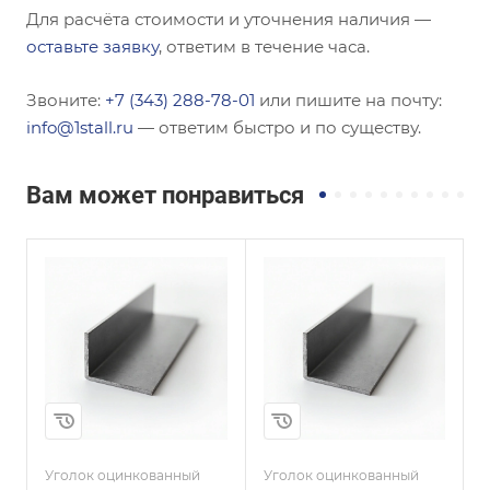
Для расчёта стоимости и уточнения наличия —
оставьте заявку
, ответим в течение часа.
Звоните:
+7 (343) 288-78-01
или пишите на почту:
info@1stall.ru
— ответим быстро и по существу.
Вам может понравиться
Сечение
Сечение
ы
Равнополочный
Равнополочный
Высота, мм
Высота, мм
32
160
Толщина, мм
Толщина, мм
3
14
Сплав / Марка стали
Сплав / Марка стали
08КП
08ПС
и
Уголок оцинкованный
Уголок оцинкованный
У
ГОСТ, ТУ
ГОСТ, ТУ