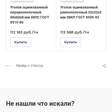
горячекатаный
горячекатаный
г
ГОСТ 8509-93
ГОСТ 8509-93
Уголок оцинкованный
Уголок оцинкованный
У
Покрытие
Покрытие
неравнополочный
равнополочный 32х32х3
Оцинкованное
Оцинкованное
80х60х8 мм 08ПС ГОСТ
мм 08КП ГОСТ 8509-93
1
8510-86
Г
112 163
руб.
/тн
113 568
руб.
/тн
Купить
Купить
Назад к списку
Не нашли что искали?