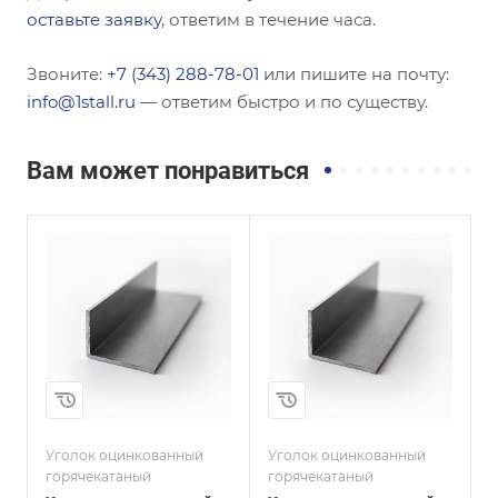
оставьте заявку
, ответим в течение часа.
Звоните:
+7 (343) 288-78-01
или пишите на почту:
info@1stall.ru
— ответим быстро и по существу.
Вам может понравиться
Сечение
Сечение
ы
Неравнополочны
Неравнополочны
й
й
Высота, мм
Высота, мм
100
20
Толщина, мм
Толщина, мм
12
3
и
Сплав / Марка стали
Сплав / Марка стали
С255
СТ3СП
Уголок оцинкованный
Уголок оцинкованный
У
горячекатаный
горячекатаный
г
ГОСТ, ТУ
ГОСТ, ТУ