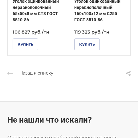
Уголок оцинкованный
Уголок оцинкованный
У
ГОСТ 8510-86
ГОСТ 8510-86
неравнополочный
неравнополочный
Покрытие
Покрытие
65х50х8 мм СТ3 ГОСТ
160х100х12 мм С255
3
Оцинкованное
Оцинкованное
8510-86
ГОСТ 8510-86
8
106 827
руб.
/тн
119 323
руб.
/тн
Купить
Купить
Назад к списку
Не нашли что искали?
Оставьте заявку в свободной форме на почту