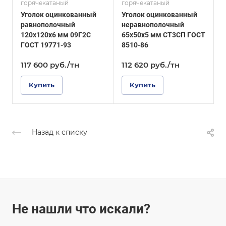
горячекатаный
горячекатаный
г
ГОСТ 19771-93
ГОСТ, ТУ
Уголок оцинкованный
Уголок оцинкованный
У
ГОСТ 8510-86
Покрытие
равнополочный
неравнополочный
Оцинкованное
Покрытие
120х120х6 мм 09Г2С
65х50х5 мм СТ3СП ГОСТ
4
Оцинкованное
ГОСТ 19771-93
8510-86
Г
117 600
руб.
/тн
112 620
руб.
/тн
1
Купить
Купить
Назад к списку
Не нашли что искали?