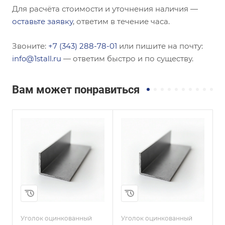
Для расчёта стоимости и уточнения наличия —
оставьте заявку
, ответим в течение часа.
Звоните:
+7 (343) 288-78-01
или пишите на почту:
info@1stall.ru
— ответим быстро и по существу.
Вам может понравиться
Сечение
Сечение
Неравнополочны
Равнополочный
й
Высота, мм
40
Высота, мм
50
Толщина, мм
2,5
Толщина, мм
5
и
Сплав / Марка стали
09Г2С
Сплав / Марка стали
СТ3СП
Уголок оцинкованный
Уголок оцинкованный
У
ГОСТ, ТУ