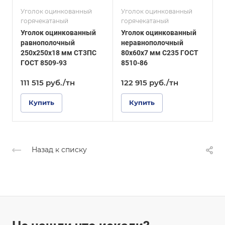
Сплав / Марка стали
Сплав / Марка стали
С235
08ПС
Уголок оцинкованный
Уголок оцинкованный
У
горячекатаный
горячекатаный
г
ГОСТ, ТУ
ГОСТ, ТУ
Уголок оцинкованный
Уголок оцинкованный
У
ГОСТ 8510-86
ГОСТ 8510-86
равнополочный
неравнополочный
Покрытие
Покрытие
250х250х18 мм СТ3ПС
80х60х7 мм С235 ГОСТ
1
Оцинкованное
Оцинкованное
ГОСТ 8509-93
8510-86
8
111 515
руб.
/тн
122 915
руб.
/тн
1
Купить
Купить
Назад к списку