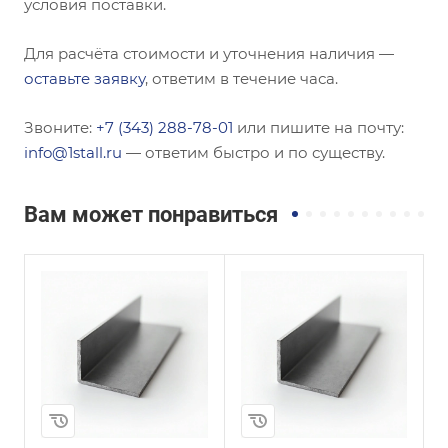
условия поставки.
Для расчёта стоимости и уточнения наличия —
оставьте заявку
, ответим в течение часа.
Звоните:
+7 (343) 288-78-01
или пишите на почту:
info@1stall.ru
— ответим быстро и по существу.
Вам может понравиться
Сечение
Сечение
Неравнополочны
Неравнополочны
й
й
Высота, мм
Высота, мм
60
65
Толщина, мм
Толщина, мм
7
7
и