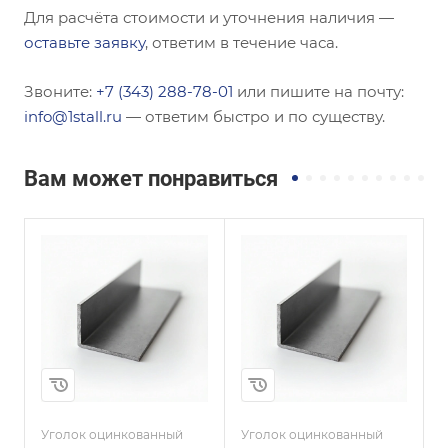
Для расчёта стоимости и уточнения наличия —
оставьте заявку
, ответим в течение часа.
Звоните:
+7 (343) 288-78-01
или пишите на почту:
info@1stall.ru
— ответим быстро и по существу.
Вам может понравиться
Сечение
Сечение
Равнополочный
Равнополочный
Высота, мм
Высота, мм
250
200
Толщина, мм
Толщина, мм
28
20
и
Сплав / Марка стали
Сплав / Марка стали
С235
Ст20
Уголок оцинкованный
Уголок оцинкованный
У
ГОСТ, ТУ
ГОСТ, ТУ