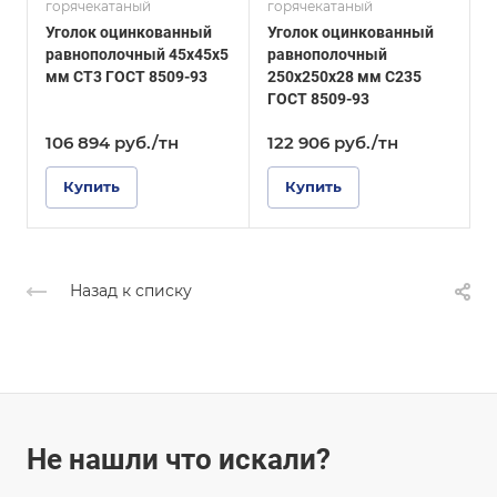
горячекатаный
горячекатаный
г
ГОСТ 8509-93
ГОСТ 8509-93
Уголок оцинкованный
Уголок оцинкованный
У
Покрытие
Покрытие
равнополочный 45х45х5
равнополочный
Оцинкованное
Оцинкованное
мм СТ3 ГОСТ 8509-93
250х250х28 мм С235
2
ГОСТ 8509-93
Г
106 894
руб.
/тн
122 906
руб.
/тн
Купить
Купить
Назад к списку
Не нашли что искали?